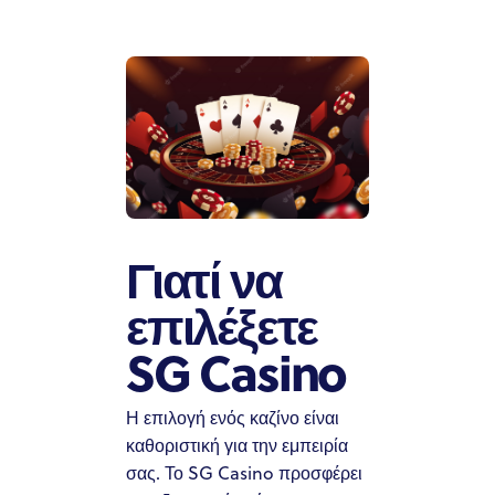
Γιατί να
επιλέξετε
SG Casino
Η επιλογή ενός καζίνο είναι
καθοριστική για την εμπειρία
σας. Το SG Casino προσφέρει