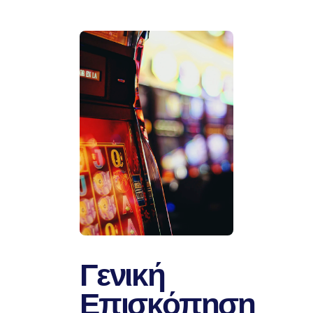
Γενική
Επισκόπηση