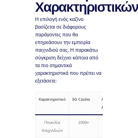
Χαρακτηριστικώ
HOME
Η επιλογή ενός καζίνο
ABOUT US
βασίζεται σε διάφορους
OUR TEAM
παράγοντες που θα
επηρεάσουν την εμπειρία
HOW IT WORKS
παιχνιδιού σας. Η παρακάτω
PACIFIC SANDS PROPERTIES
σύγκριση δείχνει κάποια από
τα πιο σημαντικά
PACIFIC SANDS HOMES
χαρακτηριστικά που πρέπει να
εξετάσετε:
ACQUISITION CRITERIA
PRESS & MEDIA
Χαρακτηριστικό
SG Casino
Ανταγωνιστής
Αν
PACIFIC SANDS RYANIK HOLDINGS
A
B
INVEST NOW
Ποικιλία
2000+
1500+
PACIFIC SANDS RYANI
INVESTOR PORTAL
παιχνιδιών
HOLDINGS