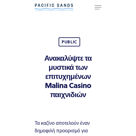
Hit enter to search or ESC to
close
PUBLIC
Ανακαλύψτε τα
μυστικά των
επιτυχημένων
Malina Casino
παιχνιδιών
Τα καζίνο αποτελούν έναν
δημοφιλή προορισμό για