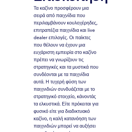
Τα καζίνο προσφέρουν μια
σειρά από παιχνίδια που
περιλαμβάνουν κουλοχέρηδες,
επιτραπέζια παιχνίδια και live
dealer επιλογές. Οι παίκτες
που θέλουν να έχουν μια
ευχάριστη εμπειρία στο καζίνο
πρέπει να γνωρίζουν τις
στρατηγικές και τα μυστικά που
συνδέονται με τα παιχνίδια
αυτά. Η τυχερή φύση των
παιχνιδιών συνδυάζεται με το
στρατηγικό στοιχείο, κάνοντάς
τα ελκυστικά. Είτε πρόκειται για
φυσικό είτε για διαδικτυακό
καζίνο, η καλή κατανόηση των
παιχνιδιών μπορεί να αυξήσει