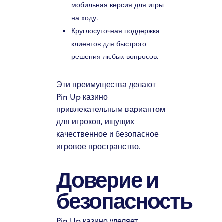
мобильная версия для игры
на ходу.
Круглосуточная поддержка
клиентов для быстрого
решения любых вопросов.
Эти преимущества делают
Pin Up казино
привлекательным вариантом
для игроков, ищущих
качественное и безопасное
игровое пространство.
Доверие и
безопасность
Pin Up казино уделяет