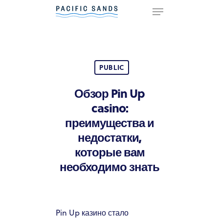
Hit enter to search or ESC to
close
PUBLIC
Обзор Pin Up
casino:
преимущества и
недостатки,
которые вам
необходимо знать
Pin Up казино стало