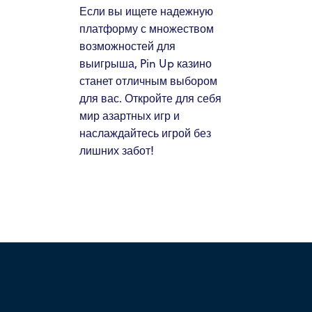
Если вы ищете надежную
платформу с множеством
возможностей для
выигрыша, Pin Up казино
станет отличным выбором
для вас. Откройте для себя
мир азартных игр и
наслаждайтесь игрой без
лишних забот!