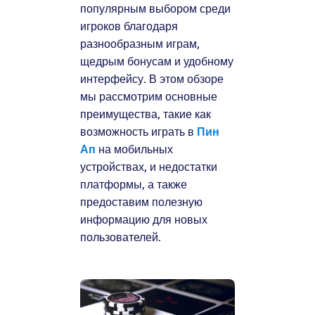
популярным выбором среди
игроков благодаря
разнообразным играм,
щедрым бонусам и удобному
интерфейсу. В этом обзоре
мы рассмотрим основные
преимущества, такие как
возможность играть в
Пин
Ап
на мобильных
устройствах, и недостатки
платформы, а также
предоставим полезную
информацию для новых
пользователей.