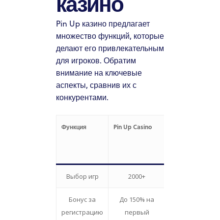
казино
Pin Up казино предлагает
множество функций, которые
делают его привлекательным
для игроков. Обратим
HOME
внимание на ключевые
аспекты, сравнив их с
ABOUT US
конкурентами.
OUR TEAM
HOW IT WORKS
Функция
Pin Up Casino
Другой
Др
конкурент
кон
PACIFIC SANDS PROPERTIES
A
PACIFIC SANDS HOMES
Выбор игр
2000+
1500+
ACQUISITION CRITERIA
Бонус за
До 150% на
100% на
PRESS & MEDIA
регистрацию
первый
первый