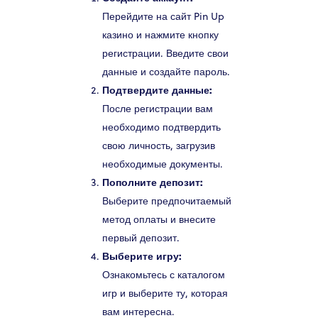
Перейдите на сайт Pin Up
казино и нажмите кнопку
регистрации. Введите свои
данные и создайте пароль.
Подтвердите данные:
После регистрации вам
необходимо подтвердить
свою личность, загрузив
необходимые документы.
Пополните депозит:
Выберите предпочитаемый
метод оплаты и внесите
первый депозит.
Выберите игру:
Ознакомьтесь с каталогом
игр и выберите ту, которая
вам интересна.