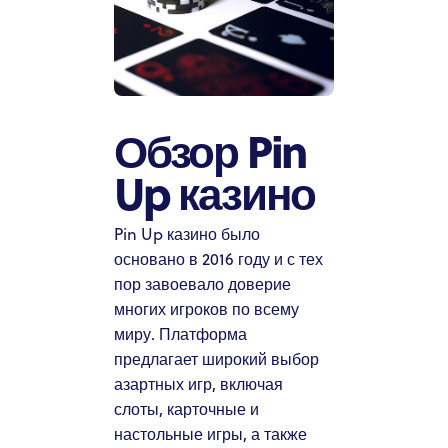
Обзор Pin
Up казино
Pin Up казино было
основано в 2016 году и с тех
пор завоевало доверие
многих игроков по всему
миру. Платформа
предлагает широкий выбор
азартных игр, включая
слоты, карточные и
настольные игры, а также