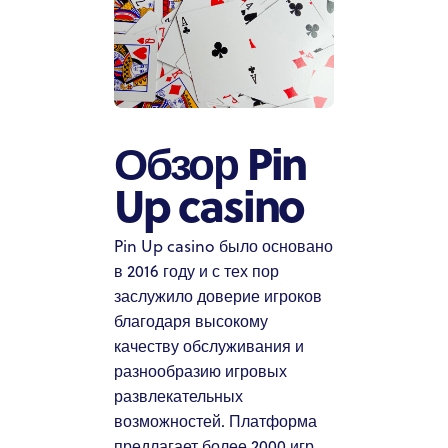
Обзор Pin
Up casino
Pin Up casino было основано
в 2016 году и с тех пор
заслужило доверие игроков
благодаря высокому
качеству обслуживания и
разнообразию игровых
развлекательных
возможностей. Платформа
предлагает более 2000 игр,