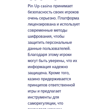
Pin Up casino принимает
безопасность своих игроков
очень серьезно. Платформа
лицензирована и использует
современные методы
шифрования, чтобы
защитить персональные
данные пользователей.
Благодаря этому игроки
могут быть уверены, что их
информация надежно
защищена. Кроме того,
казино придерживается
принципов ответственной
игры и предлагает
инструменты для
саморегуляции, что