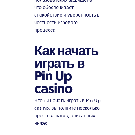
что обеспечивает
спокойствие и уверенность в
честности игрового
процесса.
Как начать
играть в
Pin Up
casino
Чтобы начать играть в Pin Up
casino, выполните несколько
простых шагов, описанных
ниже: