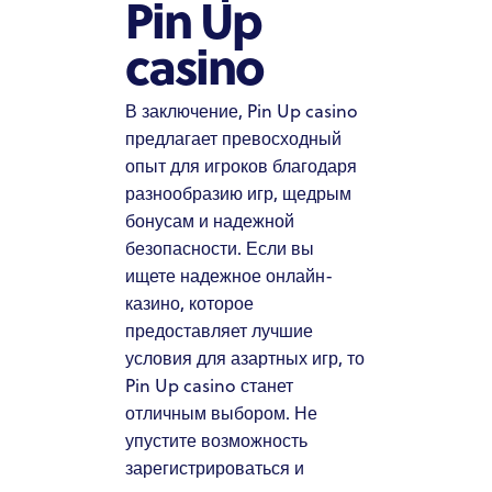
Pin Up
casino
В заключение, Pin Up casino
предлагает превосходный
опыт для игроков благодаря
разнообразию игр, щедрым
бонусам и надежной
безопасности. Если вы
ищете надежное онлайн-
казино, которое
предоставляет лучшие
условия для азартных игр, то
Pin Up casino станет
отличным выбором. Не
упустите возможность
зарегистрироваться и