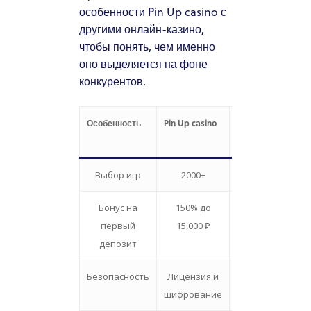
OUR TEAM
особенности Pin Up casino с
другими онлайн-казино,
HOW IT WORKS
чтобы понять, чем именно
оно выделяется на фоне
PACIFIC SANDS PROPERTIES
конкурентов.
PACIFIC SANDS HOMES
ACQUISITION CRITERIA
Особенность
Pin Up casino
Конкурент
Кон
A
PRESS & MEDIA
PACIFIC SANDS RYANIK HOLDINGS
Выбор игр
2000+
1500+
INVEST NOW
Бонус на
150% до
100% до
PACIFIC SANDS RYANI
первый
15,000 ₽
10,000 ₽
INVESTOR PORTAL
HOLDINGS
депозит
Безопасность
Лицензия и
Лицензия
шифрование
без