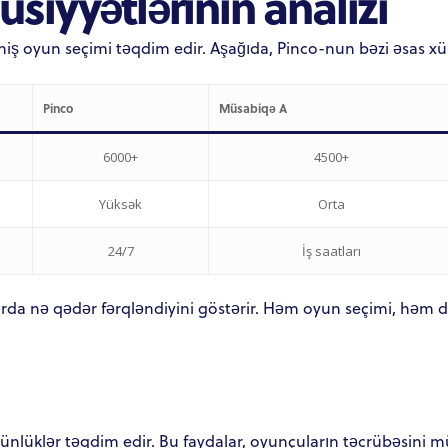
siyyətlərinin analizi
eniş oyun seçimi təqdim edir. Aşağıda, Pinco-nun bəzi əsas xü
Pinco
Müsabiqə A
6000+
4500+
Yüksək
Orta
24/7
İş saatları
rda nə qədər fərqləndiyini göstərir. Həm oyun seçimi, həm d
üstünlüklər təqdim edir. Bu faydalar, oyunçuların təcrübəsini m