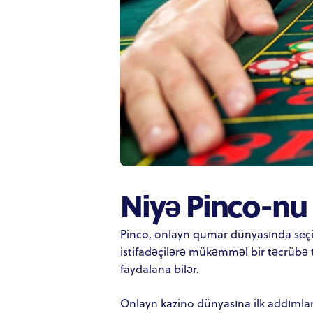
Niyə Pinco-nu
Pinco, onlayn qumar dünyasında seçil
istifadəçilərə mükəmməl bir təcrübə 
faydalana bilər.
Onlayn kazino dünyasına ilk addımla