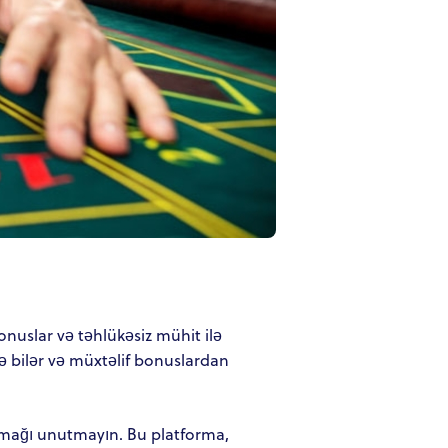
nuslar və təhlükəsiz mühit ilə
ə bilər və müxtəlif bonuslardan
nmağı unutmayın. Bu platforma,