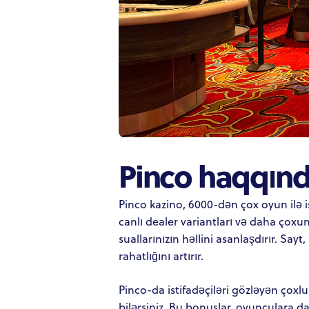
Pinco haqqın
Pinco kazino, 6000-dən çox oyun ilə is
canlı dealer variantları və daha çoxun
suallarınızın həllini asanlaşdırır. Say
rahatlığını artırır.
Pinco-da istifadəçiləri gözləyən çoxl
bilərsiniz. Bu bonuslar, oyunçulara d