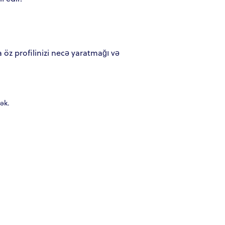
öz profilinizi necə yaratmağı və
ək.