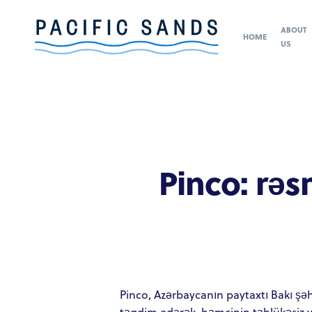
ABOUT
HOME
US
Pinco: rəs
Pinco, Azərbaycanın paytaxtı Bakı şəh
təqdim edərək, həmçinin təhlükəsiz v