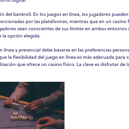
ón del bankroll. En los juegos en línea, los jugadores pueden
orcionadas por las plataformas, mientras que en un casino fí
jugadores sean conscientes de sus límites en ambos entornos
la opción elegida.
n línea y presencial debe basarse en las preferencias personal
e la flexibilidad del juego en línea es más adecuada para s
ización que ofrece un casino físico. La clave es disfrutar de l