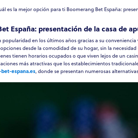
uál es la mejor opción para ti Boomerang Bet España: presen
et España: presentación de la casa de ap
 popularidad en los últimos años gracias a su conveniencia y
opciones desde la comodidad de su hogar, sin la necesidad de
ienes tienen horarios ocupados o que viven lejos de un casi
aciones más atractivas que los establecimientos tradicionale
bet-espana.es
, donde se presentan numerosas alternativas