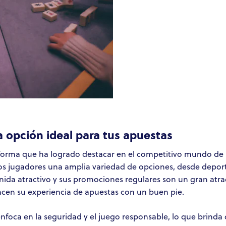
 opción ideal para tus apuestas
orma que ha logrado destacar en el competitivo mundo de l
 a los jugadores una amplia variedad de opciones, desde dep
ida atractivo y sus promociones regulares son un gran atrac
ncen su experiencia de apuestas con un buen pie.
ca en la seguridad y el juego responsable, lo que brinda c