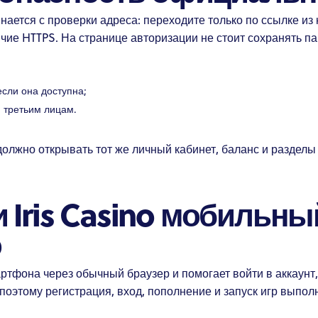
нается с проверки адреса: переходите только по ссылке из 
ие HTTPS. На странице авторизации не стоит сохранять па
если она доступна;
 третьим лицам.
олжно открывать тот же личный кабинет, баланс и разделы
 Iris Casino мобильны
о
ртфона через обычный браузер и помогает войти в аккаунт
поэтому регистрация, вход, пополнение и запуск игр выпол