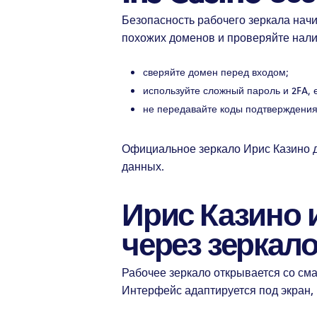
Безопасность рабочего зеркала начи
похожих доменов и проверяйте налич
сверяйте домен перед входом;
используйте сложный пароль и 2FA, 
не передавайте коды подтверждения
Официальное зеркало Ирис Казино д
данных.
Ирис Казино и
через зеркал
Рабочее зеркало открывается со сма
Интерфейс адаптируется под экран, 