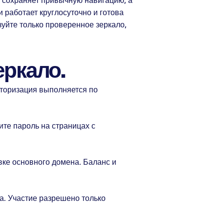
работает круглосуточно и готова
зуйте только проверенное зеркало,
еркало.
Авторизация выполняется по
те пароль на страницах с
вке основного домена. Баланс и
а. Участие разрешено только