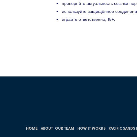
проверяйте актуальность ссылки пер
используйте защищённое соединение
играйте ответственно, 18+.
HOME
|
ABOUT
|
OUR TEAM
|
HOW IT WORKS
|
PACIFIC SANDS