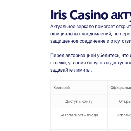
Iris Casino а
Актуальное зеркало помогает открыт
официальных уведомлений, не перех
защищённое соединение и отсутстви
Перед авторизацией убедитесь, что 
ссылки, условия бонусов и доступно
задавайте лимиты.
Критерий
Официальное
Доступ к сайту
Откры
Безопасность входа
Исполь