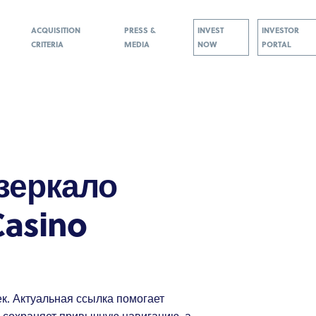
ACQUISITION
PRESS &
INVEST
INVESTOR
CRITERIA
MEDIA
NOW
PORTAL
зеркало
Casino
к. Актуальная ссылка помогает
 сохраняет привычную навигацию, а