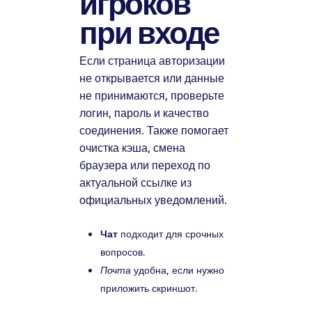
игроков
при входе
Если страница авторизации
не открывается или данные
не принимаются, проверьте
логин, пароль и качество
соединения. Также помогает
очистка кэша, смена
браузера или переход по
актуальной ссылке из
официальных уведомлений.
Чат
подходит для срочных
вопросов.
Почта
удобна, если нужно
приложить скриншот.