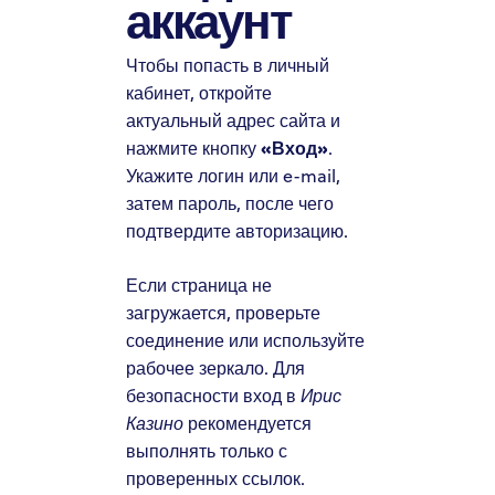
аккаунт
Чтобы попасть в личный
кабинет, откройте
актуальный адрес сайта и
нажмите кнопку
«Вход»
.
Укажите логин или e-mail,
затем пароль, после чего
подтвердите авторизацию.
Если страница не
загружается, проверьте
соединение или используйте
рабочее зеркало. Для
безопасности вход в
Ирис
Казино
рекомендуется
выполнять только с
проверенных ссылок.