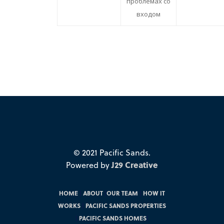
проблемах со
входом
© 2021 Pacific Sands.
Powered by
J29 Creative
HOME
|
ABOUT
|
OUR TEAM
|
HOW IT
WORKS
|
PACIFIC SANDS PROPERTIES
|
PACIFIC SANDS HOMES
|