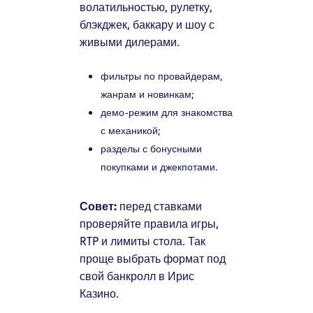
волатильностью, рулетку,
блэкджек, баккару и шоу с
живыми дилерами.
фильтры по провайдерам,
жанрам и новинкам;
демо-режим для знакомства
с механикой;
разделы с бонусными
покупками и джекпотами.
Совет:
перед ставками
проверяйте правила игры,
RTP и лимиты стола. Так
проще выбрать формат под
свой банкролл в Ирис
Казино.