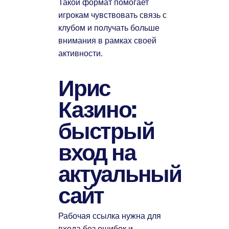
Такой формат помогает
игрокам чувствовать связь с
клубом и получать больше
внимания в рамках своей
активности.
Ирис
Казино:
быстрый
вход на
актуальный
сайт
Рабочая ссылка нужна для
входа без ошибок и