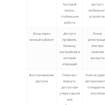
быстрый
доступ с
запуск,
мобильног
стабильная
устройств
работа
Вход через
Доступ к
После
личный кабинет
профилю,
регистрац
балансу,
или при
настройкам и
наличии
истории
аккаунта
операций
Восстановление
Помогает
Если не удае
доступа
вернуть
авторизоват
доступ при
стандартн
утере пароля
способом
или