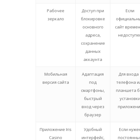
Рабочее
Доступ при
Если
зеркало
блокировке
официальн
основного
сайт време
адреса,
недоступе
сохранение
данных
аккаунта
Мобильная
Адаптация
Для входа 
версия сайта
под
телефона и
смартфоны,
планшета б
быстрый
установк
вход через
приложени
браузер
Приложение Iris
Удобный
Если нуже
Casino
интерфейс,
постоянны