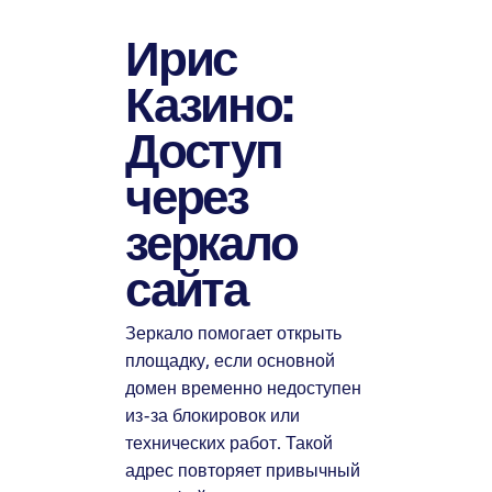
Ирис
Казино:
Доступ
через
зеркало
сайта
Зеркало помогает открыть
площадку, если основной
домен временно недоступен
из-за блокировок или
технических работ. Такой
адрес повторяет привычный