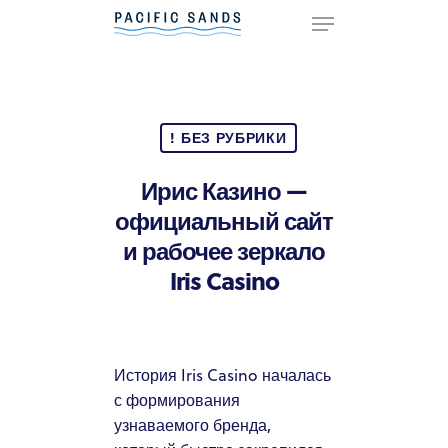
Hit enter to search or ESC to
close
! БЕЗ РУБРИКИ
Ирис Казино —
официальный сайт
и рабочее зеркало
Iris Casino
История Iris Casino началась
с формирования
узнаваемого бренда,