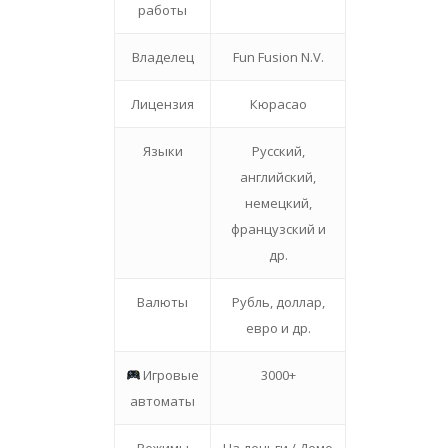
работы
Владелец
Fun Fusion N.V.
Лицензия
Кюрасао
Языки
Русский,
английский,
немецкий,
французский и
др.
Валюты
Рубль, доллар,
евро и др.
Игровые
3000+
автоматы