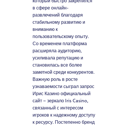
который быстро закрепился
в сфере онлайн-
развлечений благодаря
стабильному развитию и
вниманию к
пользовательскому опыту.
Со временем платформа
расширяла аудиторию,
усиливала репутацию и
становилась все более
заметной среди конкурентов.
Важную роль в росте
узнаваемости сыграл запрос
Ирис Казино официальный
сайт – зеркало Iris Casino,
связанный с интересом
игроков к надежному доступу
к ресурсу. Постепенно бренд