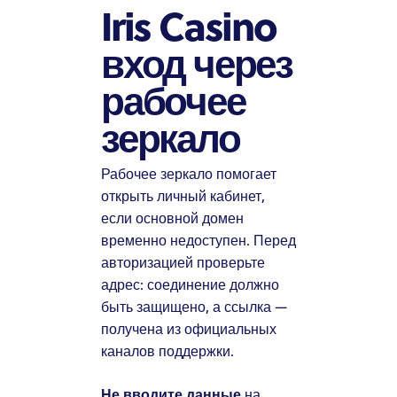
Iris Casino
вход через
рабочее
зеркало
Рабочее зеркало помогает
открыть личный кабинет,
если основной домен
временно недоступен. Перед
авторизацией проверьте
адрес: соединение должно
быть защищено, а ссылка —
получена из официальных
каналов поддержки.
Не вводите данные
на