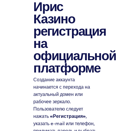
Ирис
OUR TEAM
Казино
HOW IT WORKS
регистрация
PACIFIC SANDS PROPERTIES
на
PACIFIC SANDS HOMES
официальной
ACQUISITION CRITERIA
платформе
PRESS & MEDIA
Создание аккаунта
PACIFIC SANDS RYANIK HOLDINGS
начинается с перехода на
INVEST NOW
актуальный домен или
рабочее зеркало.
PACIFIC SANDS RYANI
INVESTOR PORTAL
Пользователю следует
HOLDINGS
нажать
«Регистрация»
,
указать e-mail или телефон,
придумать пароль и выбрать