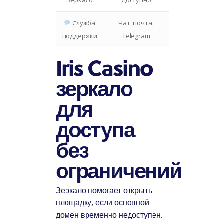
Зеркало
Доступно
Служба
Чат, почта,
поддержки
Telegram
Iris Casino
зеркало
для
доступа
без
ограничений
Зеркало помогает открыть
площадку, если основной
домен временно недоступен.