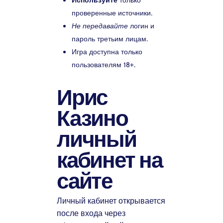
проверенные источники.
Не передавайте
логин и
пароль третьим лицам.
Игра доступна только
пользователям 18+.
Ирис
Казино
личный
кабинет на
сайте
Личный кабинет открывается
после входа через