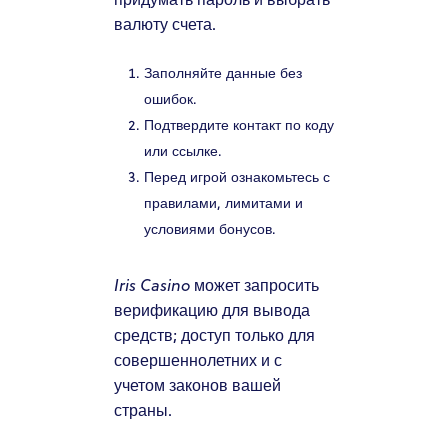
валюту счета.
Заполняйте данные без
ошибок.
Подтвердите контакт по коду
или ссылке.
Перед игрой ознакомьтесь с
правилами, лимитами и
условиями бонусов.
Iris Casino
может запросить
верификацию для вывода
средств; доступ только для
совершеннолетних и с
учетом законов вашей
страны.