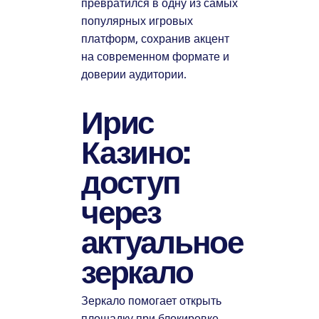
превратился в одну из самых
популярных игровых
платформ, сохранив акцент
на современном формате и
доверии аудитории.
Ирис
Казино:
доступ
через
актуальное
зеркало
Зеркало помогает открыть
площадку при блокировке