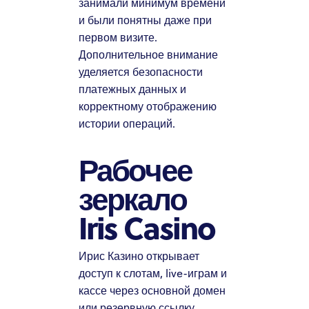
занимали минимум времени
и были понятны даже при
первом визите.
Дополнительное внимание
уделяется безопасности
платежных данных и
корректному отображению
истории операций.
Рабочее
зеркало
Iris Casino
Ирис Казино открывает
доступ к слотам, live-играм и
кассе через основной домен
или резервную ссылку.