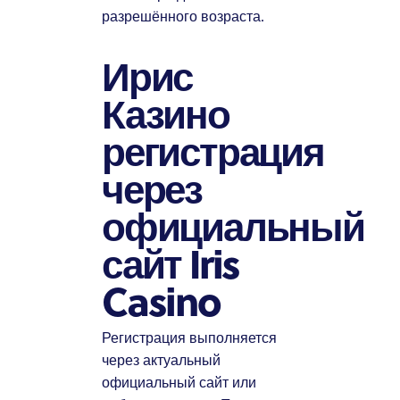
разрешённого возраста.
Ирис
Казино
регистрация
через
официальный
сайт Iris
Casino
Регистрация выполняется
через актуальный
официальный сайт или