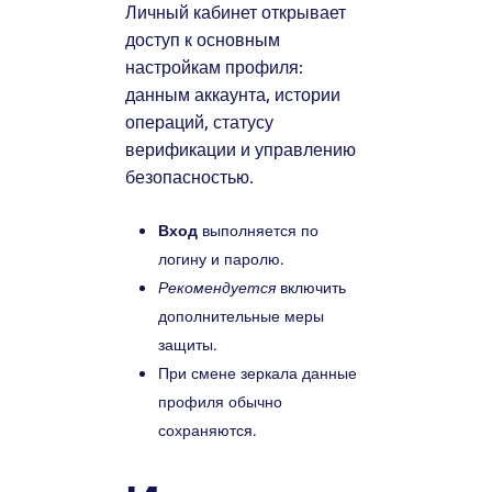
Личный кабинет открывает
доступ к основным
настройкам профиля:
данным аккаунта, истории
операций, статусу
верификации и управлению
безопасностью.
Вход
выполняется по
логину и паролю.
Рекомендуется
включить
дополнительные меры
защиты.
При смене зеркала данные
профиля обычно
сохраняются.