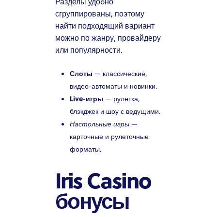
Разделы удобно
сгруппированы, поэтому
найти подходящий вариант
можно по жанру, провайдеру
или популярности.
Слоты
— классические,
видео-автоматы и новинки.
Live-игры
— рулетка,
блэкджек и шоу с ведущими.
Настольные игры
—
карточные и рулеточные
форматы.
Iris Casino
бонусы