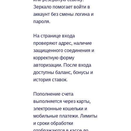
Зеркало помогает войти в
аккаунт без смены логина и
пароля.
На странице входа
проверяют адрес, наличие
защищенного соединения и
корректную форму
авторизации. После входа
доступны баланс, бонусы и
история ставок.
Пополнение счета
выполняется через карты,
электронные кошельки и
мобильные платежи. Лимиты
и сроки обработки
отображаются в кассе до