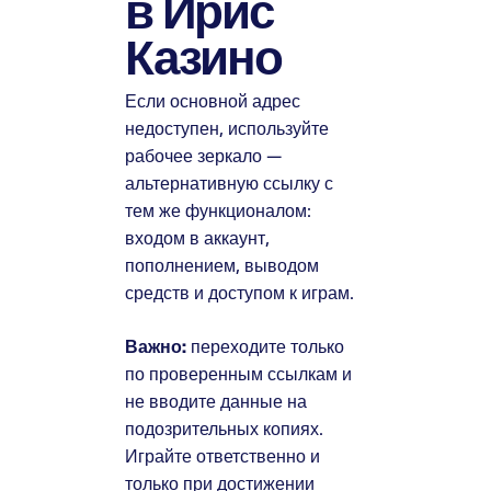
в Ирис
Казино
Если основной адрес
недоступен, используйте
рабочее зеркало —
альтернативную ссылку с
тем же функционалом:
входом в аккаунт,
пополнением, выводом
средств и доступом к играм.
Важно:
переходите только
по проверенным ссылкам и
не вводите данные на
подозрительных копиях.
Играйте ответственно и
только при достижении