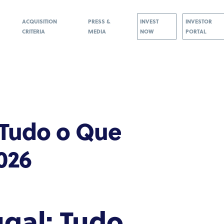
ACQUISITION
PRESS &
INVEST
INVESTOR
CRITERIA
MEDIA
NOW
PORTAL
 Tudo o Que
026
gal: Tudo