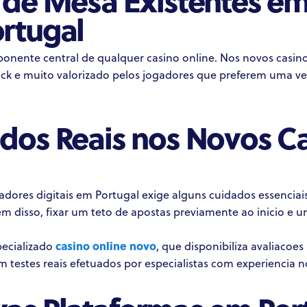
 de Mesa Existentes e
rtugal
ente central de qualquer casino online. Nos novos casinos
kjack e muito valorizado pelos jogadores que preferem uma ve
dos Reais nos Novos Ca
radores digitais em Portugal exige alguns cuidados essenci
m disso, fixar um teto de apostas previamente ao inicio e
pecializado
casino online novo
, que disponibiliza avaliaco
em testes reais efetuados por especialistas com experiencia