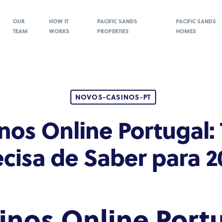
OUR
HOW IT
PACIFIC SANDS
PACIFIC SANDS
TEAM
WORKS
PROPERTIES
HOMES
NOVOS-CASINOS-PT
nos Online Portugal:
ecisa de Saber para 2
inos Online Portu