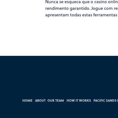
Nunca se esqueca que o casino onli
rendimento garantido. Jogue com res
apresentam todas estas ferramentas
HOME
|
ABOUT
|
OUR TEAM
|
HOW IT WORKS
|
PACIFIC SANDS