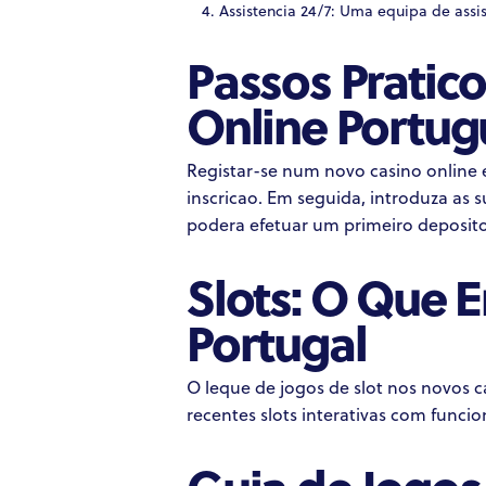
Assistencia 24/7:
Uma equipa de assist
Passos Pratic
Online Portug
Registar-se num novo casino online e
inscricao. Em seguida, introduza as
podera efetuar um primeiro deposito
Slots: O Que 
Portugal
O leque de jogos de slot nos novos ca
recentes slots interativas com funci