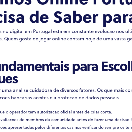
isa de Saber par
no digital em Portugal esta em constante evolucao nos ult
. Quem gosta de jogar online contam hoje de uma vasta ga
Fundamentais para Esco
ues
r uma analise cuidadosa de diversos fatores. Os que mais c
pcoes bancarias aceites e a protecao de dados pessoais.
 o operador tem autorizacao oficial antes de criar conta.
valiacoes de membros da comunidade antes de fazer uma decisao fi
oes apresentadas pelos diferentes casinos verificando sempre os ter