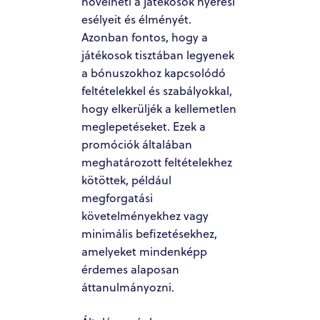
növelheti a játékosok nyerési
esélyeit és élményét.
Azonban fontos, hogy a
játékosok tisztában legyenek
a bónuszokhoz kapcsolódó
feltételekkel és szabályokkal,
hogy elkerüljék a kellemetlen
meglepetéseket. Ezek a
promóciók általában
meghatározott feltételekhez
kötöttek, például
megforgatási
követelményekhez vagy
minimális befizetésekhez,
amelyeket mindenképp
érdemes alaposan
áttanulmányozni.