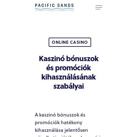
Hit enter to search or ESC to
close
ONLINE CASINO
Kaszinó bónuszok
és promóciók
kihasználásának
szabályai
A kaszinó bónuszok és
promóciók hatékony
kihasználása jelentősen