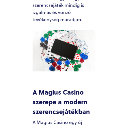
szerencsejáték mindig is
izgalmas és vonzó
tevékenység maradjon.
A Magius Casino
szerepe a modern
szerencsejátékban
A Magius Casino egy új