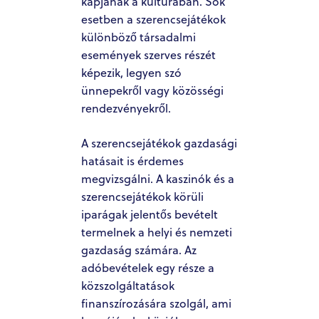
kapjanak a kultúrában. Sok
HOME
esetben a szerencsejátékok
ABOUT US
különböző társadalmi
események szerves részét
OUR TEAM
képezik, legyen szó
ünnepekről vagy közösségi
HOW IT WORKS
rendezvényekről.
PACIFIC SANDS PROPERTIES
A szerencsejátékok gazdasági
PACIFIC SANDS HOMES
hatásait is érdemes
megvizsgálni. A kaszinók és a
ACQUISITION CRITERIA
szerencsejátékok körüli
PRESS & MEDIA
iparágak jelentős bevételt
termelnek a helyi és nemzeti
PACIFIC SANDS RYANIK HOLDINGS
gazdaság számára. Az
INVEST NOW
adóbevételek egy része a
közszolgáltatások
PACIFIC SANDS RYANI
INVESTOR PORTAL
finanszírozására szolgál, ami
HOLDINGS