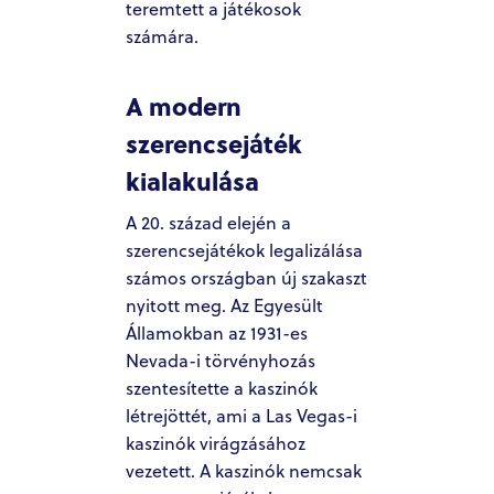
teremtett a játékosok
számára.
A modern
szerencsejáték
kialakulása
A 20. század elején a
szerencsejátékok legalizálása
számos országban új szakaszt
nyitott meg. Az Egyesült
Államokban az 1931-es
Nevada-i törvényhozás
szentesítette a kaszinók
létrejöttét, ami a Las Vegas-i
kaszinók virágzásához
vezetett. A kaszinók nemcsak