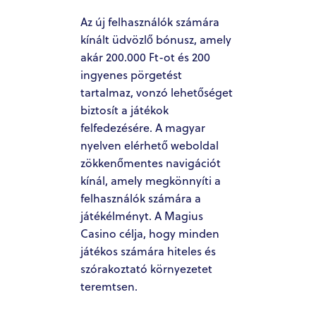
Az új felhasználók számára
kínált üdvözlő bónusz, amely
akár 200.000 Ft-ot és 200
ingyenes pörgetést
tartalmaz, vonzó lehetőséget
biztosít a játékok
felfedezésére. A magyar
nyelven elérhető weboldal
zökkenőmentes navigációt
kínál, amely megkönnyíti a
felhasználók számára a
játékélményt. A Magius
Casino célja, hogy minden
játékos számára hiteles és
szórakoztató környezetet
teremtsen.