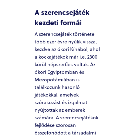
A szerencsejáték
kezdeti formái
A szerencsejáték története
több ezer évre nyúlik vissza,
kezdve az ókori Kínából, ahol
a kockajátékok már i.e. 2300
körül népszerűek voltak. Az
ókori Egyiptomban és
Mezopotámiában is
találkozunk hasonló
játékokkal, amelyek
szórakozást és izgalmat
nyújtottak az emberek
számára. A szerencsejátékok
fejlődése szorosan
összefonódott a társadalmi