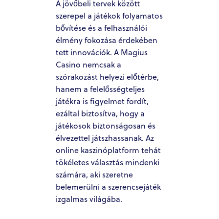
A jövőbeli tervek között
szerepel a játékok folyamatos
bővítése és a felhasználói
élmény fokozása érdekében
tett innovációk. A Magius
Casino nemcsak a
szórakozást helyezi előtérbe,
hanem a felelősségteljes
játékra is figyelmet fordít,
ezáltal biztosítva, hogy a
játékosok biztonságosan és
élvezettel játszhassanak. Az
online kaszinóplatform tehát
tökéletes választás mindenki
számára, aki szeretne
belemerülni a szerencsejáték
izgalmas világába.