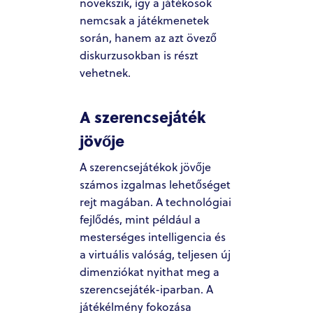
növekszik, így a játékosok
nemcsak a játékmenetek
során, hanem az azt övező
diskurzusokban is részt
vehetnek.
A szerencsejáték
jövője
A szerencsejátékok jövője
számos izgalmas lehetőséget
rejt magában. A technológiai
fejlődés, mint például a
mesterséges intelligencia és
a virtuális valóság, teljesen új
dimenziókat nyithat meg a
szerencsejáték-iparban. A
játékélmény fokozása