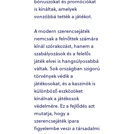
bónuszokat és promóciókat
is kínáltak, amelyek
vonzóbbá tették a játékot.
A modern szerencsejáték
nemcsak a felnőttek számára
kínál szórakozást, hanem a
szabályozások és a felelős
játék elvei is hangsúlyosabbá
váltak. Sok országban szigorú
törvények védik a
játékosokat, és a kaszinók is
különböző eszközöket
kínálnak a játékosok
védelmére. Ez a fejlődés azt
mutatja, hogy a
szerencsejáték ipara
figyelembe veszi a társadalmi