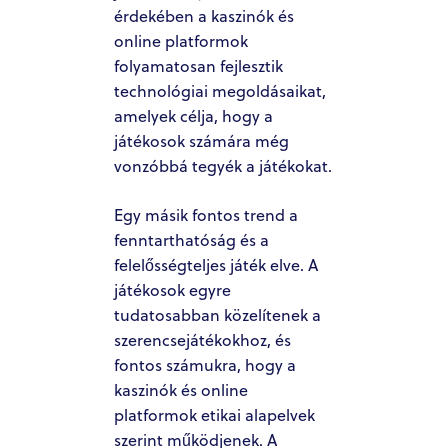
érdekében a kaszinók és
online platformok
folyamatosan fejlesztik
technológiai megoldásaikat,
amelyek célja, hogy a
játékosok számára még
vonzóbbá tegyék a játékokat.
Egy másik fontos trend a
fenntarthatóság és a
felelősségteljes játék elve. A
játékosok egyre
tudatosabban közelítenek a
szerencsejátékokhoz, és
fontos számukra, hogy a
kaszinók és online
platformok etikai alapelvek
szerint működjenek. A