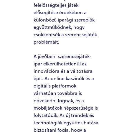
felelősségteljes játék
elősegítése érdekében a
különböző iparági szereplők
együttműködnek, hogy
csökkentsék a szerencsejáték
problémáit.
A jövőbeni szerencsejáték-
ipar elkerülhetetlenül az
innovációra és a változásra
épít. Az online kaszinók és a
digitális platformok
várhatóan továbbra is
növekedni fognak, és a
mobiljátékok népszerűsége is
folytatódik. Az új trendek és
technológiák együttes hatása
biztosítani fogja, hogy a