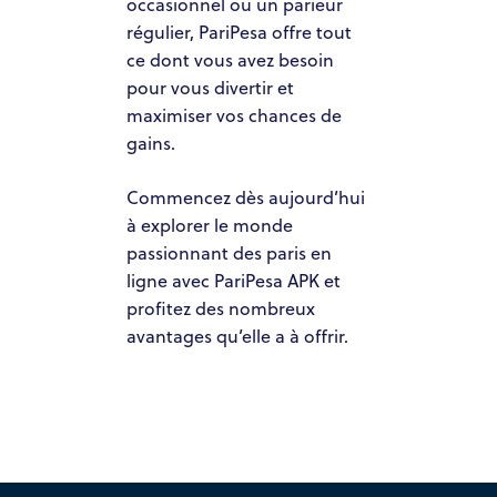
occasionnel ou un parieur
régulier, PariPesa offre tout
ce dont vous avez besoin
pour vous divertir et
maximiser vos chances de
gains.
Commencez dès aujourd’hui
à explorer le monde
passionnant des paris en
ligne avec PariPesa APK et
profitez des nombreux
avantages qu’elle a à offrir.