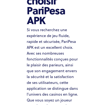
choisir
PariPesa
APK
Si vous recherchez une
expérience de jeu fluide,
rapide et sécurisée, PariPesa
APK est un excellent choix.
Avec ses nombreuses
fonctionnalités conçues pour
le plaisir des parieurs, ainsi
que son engagement envers
la sécurité et la satisfaction
de ses utilisateurs, cette
application se distingue dans
l’univers des casinos en ligne.
Que vous soyez un joueur