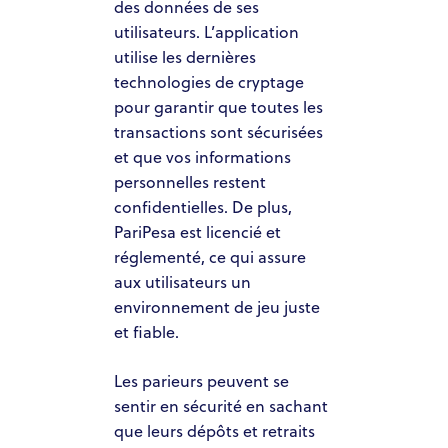
des données de ses
utilisateurs. L’application
utilise les dernières
technologies de cryptage
pour garantir que toutes les
transactions sont sécurisées
et que vos informations
personnelles restent
confidentielles. De plus,
PariPesa est licencié et
réglementé, ce qui assure
aux utilisateurs un
environnement de jeu juste
et fiable.
Les parieurs peuvent se
sentir en sécurité en sachant
que leurs dépôts et retraits