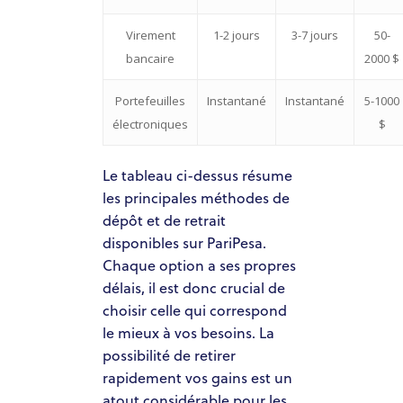
PRESS & MEDIA
Virement
1-2 jours
3-7 jours
50-
PACIFIC SANDS RYANIK HOLDINGS
bancaire
2000 $
INVEST NOW
Portefeuilles
Instantané
Instantané
5-1000
PACIFIC SANDS RYANI
INVESTOR PORTAL
électroniques
$
HOLDINGS
Le tableau ci-dessus résume
les principales méthodes de
dépôt et de retrait
disponibles sur PariPesa.
Chaque option a ses propres
délais, il est donc crucial de
choisir celle qui correspond
le mieux à vos besoins. La
possibilité de retirer
rapidement vos gains est un
atout considérable pour les