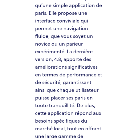
qu’une simple application de
paris. Elle propose une
interface conviviale qui
permet une navigation
fluide, que vous soyez un
novice ou un parieur
expérimenté. La dernière
version, 4.8, apporte des
améliorations significatives
en termes de performance et
de sécurité, garantissant
ainsi que chaque utilisateur
puisse placer ses paris en
toute tranquillité. De plus,
cette application répond aux
besoins spécifiques du
marché local, tout en offrant
une large gamme de