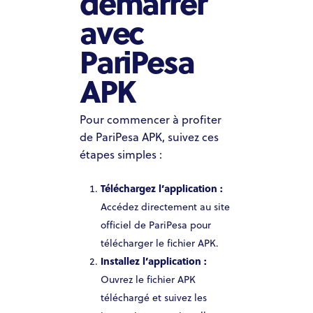
démarrer
avec
PariPesa
APK
Pour commencer à profiter
de PariPesa APK, suivez ces
étapes simples :
Téléchargez l’application :
Accédez directement au site
officiel de PariPesa pour
télécharger le fichier APK.
Installez l’application :
Ouvrez le fichier APK
téléchargé et suivez les