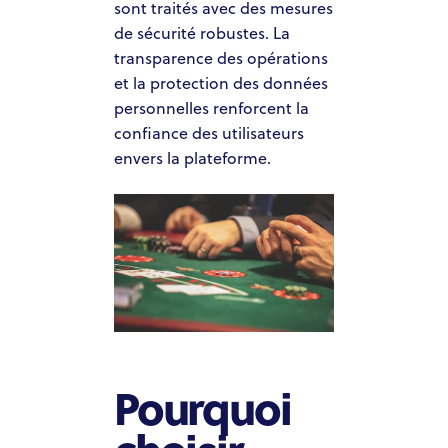
sont traités avec des mesures
de sécurité robustes. La
transparence des opérations
et la protection des données
personnelles renforcent la
confiance des utilisateurs
envers la plateforme.
Pourquoi