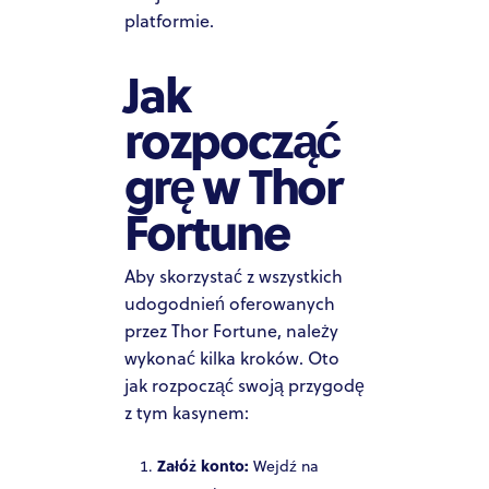
platformie.
Jak
rozpocząć
grę w Thor
Fortune
Aby skorzystać z wszystkich
udogodnień oferowanych
przez Thor Fortune, należy
wykonać kilka kroków. Oto
jak rozpocząć swoją przygodę
z tym kasynem:
Załóż konto:
Wejdź na