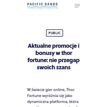
Hit enter to search or ESC to
close
PUBLIC
Aktualne promocje i
bonusy w thor
fortune: nie przegap
swoich szans
W świecie gier online, Thor
Fortune wyróżnia się jako
dynamiczna platforma, która