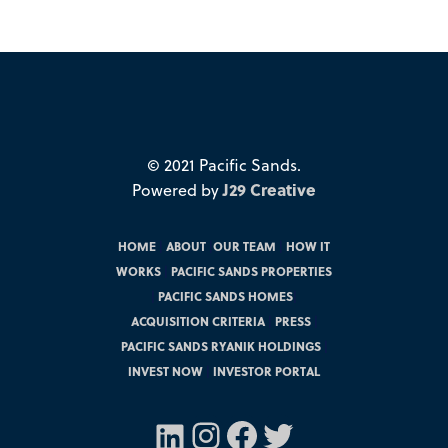
© 2021 Pacific Sands.
Powered by
J29 Creative
HOME
|
ABOUT
|
OUR TEAM
|
HOW IT
WORKS
|
PACIFIC SANDS PROPERTIES
|
PACIFIC SANDS HOMES
|
ACQUISITION CRITERIA
|
PRESS
|
PACIFIC SANDS RYANIK HOLDINGS
|
INVEST NOW
|
INVESTOR PORTAL
Instagram
Facebook
Twitter
LinkedIn