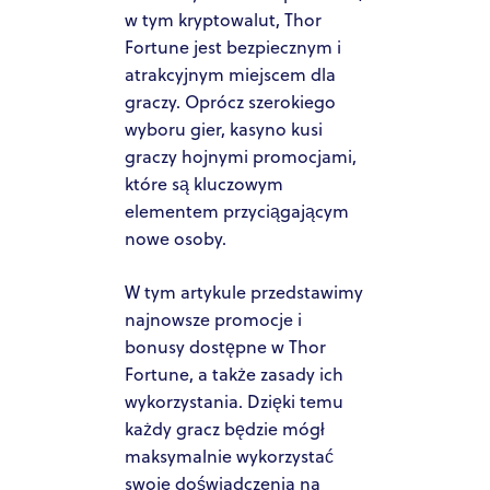
w tym kryptowalut, Thor
Fortune jest bezpiecznym i
atrakcyjnym miejscem dla
graczy. Oprócz szerokiego
wyboru gier, kasyno kusi
graczy hojnymi promocjami,
które są kluczowym
elementem przyciągającym
nowe osoby.
W tym artykule przedstawimy
najnowsze promocje i
bonusy dostępne w Thor
Fortune, a także zasady ich
wykorzystania. Dzięki temu
każdy gracz będzie mógł
maksymalnie wykorzystać
swoje doświadczenia na