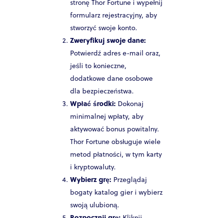
stronę Thor Fortune i wypełnij
formularz rejestracyjny, aby
stworzyć swoje konto.
Zweryfikuj swoje dane:
Potwierdź adres e-mail oraz,
jeśli to konieczne,
dodatkowe dane osobowe
dla bezpieczeństwa.
Wpłać środki:
Dokonaj
minimalnej wpłaty, aby
aktywować bonus powitalny.
Thor Fortune obsługuje wiele
metod płatności, w tym karty
i kryptowaluty.
Wybierz grę:
Przeglądaj
bogaty katalog gier i wybierz
swoją ulubioną.
Rozpocznij grę:
Kliknij