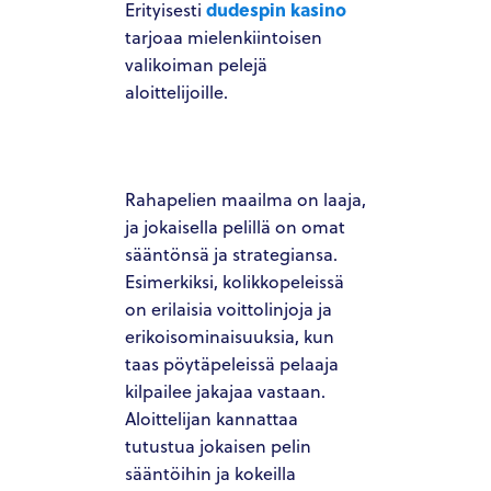
Erityisesti
dudespin kasino
tarjoaa mielenkiintoisen
valikoiman pelejä
aloittelijoille.
Rahapelien maailma on laaja,
ja jokaisella pelillä on omat
sääntönsä ja strategiansa.
Esimerkiksi, kolikkopeleissä
on erilaisia voittolinjoja ja
erikoisominaisuuksia, kun
taas pöytäpeleissä pelaaja
kilpailee jakajaa vastaan.
Aloittelijan kannattaa
tutustua jokaisen pelin
sääntöihin ja kokeilla