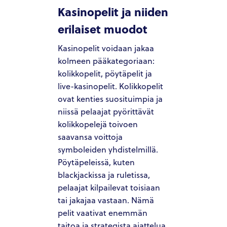
Kasinopelit ja niiden
erilaiset muodot
Kasinopelit voidaan jakaa
kolmeen pääkategoriaan:
kolikkopelit, pöytäpelit ja
live-kasinopelit. Kolikkopelit
ovat kenties suosituimpia ja
niissä pelaajat pyörittävät
kolikkopelejä toivoen
saavansa voittoja
symboleiden yhdistelmillä.
Pöytäpeleissä, kuten
blackjackissa ja ruletissa,
pelaajat kilpailevat toisiaan
tai jakajaa vastaan. Nämä
pelit vaativat enemmän
taitoa ja strategista ajattelua.