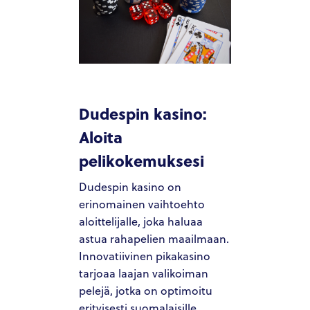
Dudespin kasino:
Aloita
pelikokemuksesi
Dudespin kasino on
erinomainen vaihtoehto
aloittelijalle, joka haluaa
astua rahapelien maailmaan.
Innovatiivinen pikakasino
tarjoaa laajan valikoiman
pelejä, jotka on optimoitu
erityisesti suomalaisille