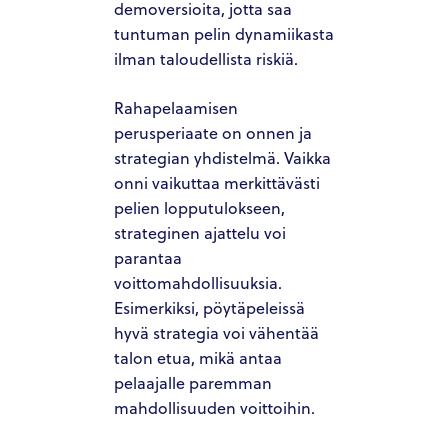
demoversioita, jotta saa
tuntuman pelin dynamiikasta
ilman taloudellista riskiä.
Rahapelaamisen
perusperiaate on onnen ja
strategian yhdistelmä. Vaikka
onni vaikuttaa merkittävästi
pelien lopputulokseen,
strateginen ajattelu voi
parantaa
voittomahdollisuuksia.
Esimerkiksi, pöytäpeleissä
hyvä strategia voi vähentää
talon etua, mikä antaa
pelaajalle paremman
mahdollisuuden voittoihin.