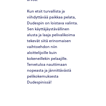
Kun etsit turvallista ja
viihdyttävää paikkaa pelata,
Dudespin on loistava valinta.
Sen käyttäjäystävällinen
alusta ja laaja pelivalikoima
tekevät siitä erinomaisen
vaihtoehdon niin
aloittelijoille kuin
kokeneillekin pelaajille.
Tervetuloa nauttimaan
nopeasta ja jännittävästä
pelikokemuksesta
Dudespinissä!