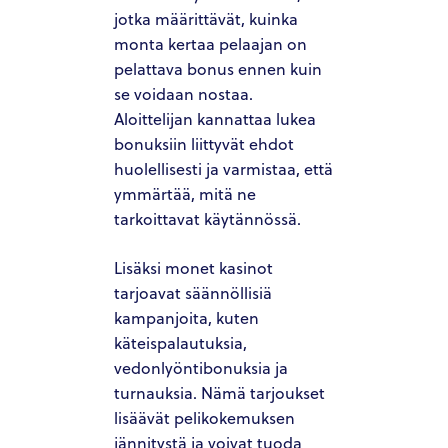
jotka määrittävät, kuinka
PRESS & MEDIA
monta kertaa pelaajan on
pelattava bonus ennen kuin
PACIFIC SANDS RYANIK HOLDINGS
se voidaan nostaa.
INVEST NOW
Aloittelijan kannattaa lukea
bonuksiin liittyvät ehdot
PACIFIC SANDS RYANI
INVESTOR PORTAL
huolellisesti ja varmistaa, että
HOLDINGS
ymmärtää, mitä ne
tarkoittavat käytännössä.
Lisäksi monet kasinot
tarjoavat säännöllisiä
kampanjoita, kuten
käteispalautuksia,
vedonlyöntibonuksia ja
turnauksia. Nämä tarjoukset
lisäävät pelikokemuksen
jännitystä ja voivat tuoda