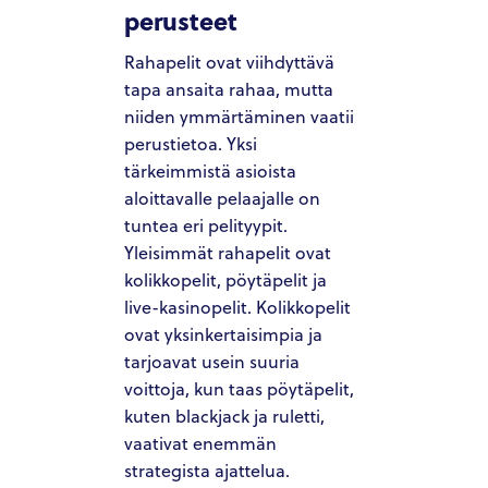
perusteet
Rahapelit ovat viihdyttävä
tapa ansaita rahaa, mutta
niiden ymmärtäminen vaatii
perustietoa. Yksi
tärkeimmistä asioista
aloittavalle pelaajalle on
tuntea eri pelityypit.
Yleisimmät rahapelit ovat
kolikkopelit, pöytäpelit ja
live-kasinopelit. Kolikkopelit
ovat yksinkertaisimpia ja
tarjoavat usein suuria
voittoja, kun taas pöytäpelit,
kuten blackjack ja ruletti,
vaativat enemmän
strategista ajattelua.