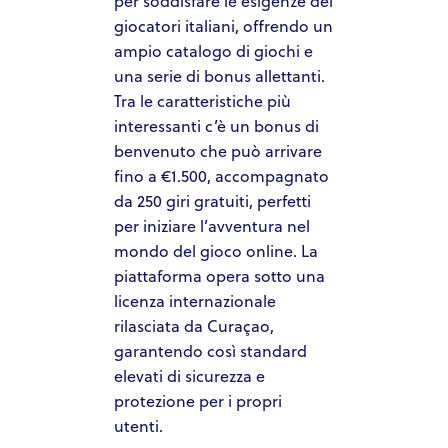
per soddisfare le esigenze dei
giocatori italiani, offrendo un
ampio catalogo di giochi e
una serie di bonus allettanti.
Tra le caratteristiche più
interessanti c’è un bonus di
benvenuto che può arrivare
fino a €1.500, accompagnato
da 250 giri gratuiti, perfetti
per iniziare l’avventura nel
mondo del gioco online. La
piattaforma opera sotto una
licenza internazionale
rilasciata da Curaçao,
garantendo così standard
elevati di sicurezza e
protezione per i propri
utenti.