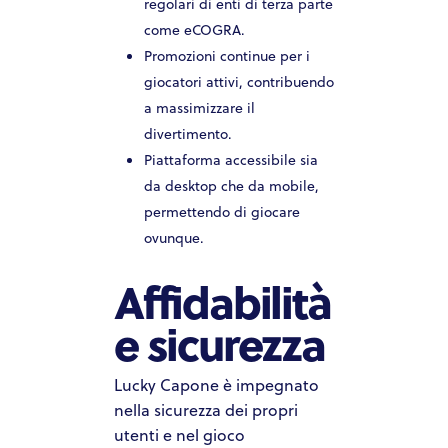
regolari di enti di terza parte
come eCOGRA.
Promozioni continue per i
giocatori attivi, contribuendo
a massimizzare il
divertimento.
Piattaforma accessibile sia
da desktop che da mobile,
permettendo di giocare
ovunque.
Affidabilità
e sicurezza
Lucky Capone è impegnato
nella sicurezza dei propri
utenti e nel gioco