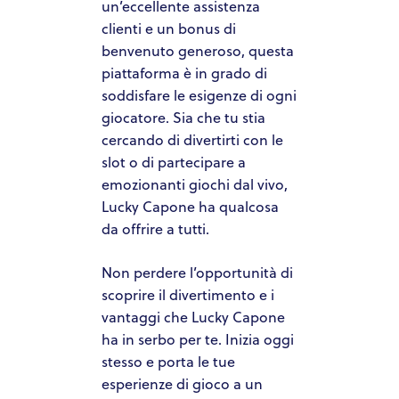
un’eccellente assistenza
clienti e un bonus di
benvenuto generoso, questa
piattaforma è in grado di
soddisfare le esigenze di ogni
giocatore. Sia che tu stia
cercando di divertirti con le
slot o di partecipare a
emozionanti giochi dal vivo,
Lucky Capone ha qualcosa
da offrire a tutti.
Non perdere l’opportunità di
scoprire il divertimento e i
vantaggi che Lucky Capone
ha in serbo per te. Inizia oggi
stesso e porta le tue
esperienze di gioco a un