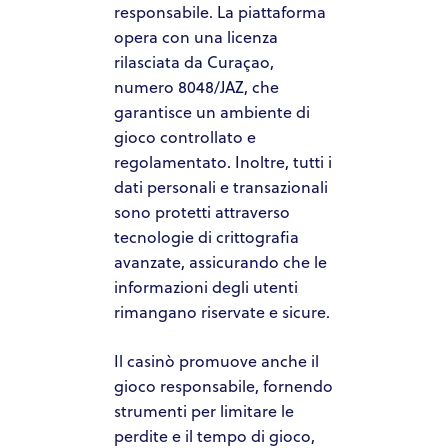
responsabile. La piattaforma
opera con una licenza
rilasciata da Curaçao,
numero 8048/JAZ, che
garantisce un ambiente di
gioco controllato e
regolamentato. Inoltre, tutti i
dati personali e transazionali
sono protetti attraverso
tecnologie di crittografia
avanzate, assicurando che le
informazioni degli utenti
rimangano riservate e sicure.
Il casinò promuove anche il
gioco responsabile, fornendo
strumenti per limitare le
perdite e il tempo di gioco,