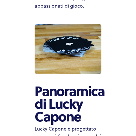
appassionati di gioco.
Panoramica
di Lucky
Capone
Lucky Capone è progettato