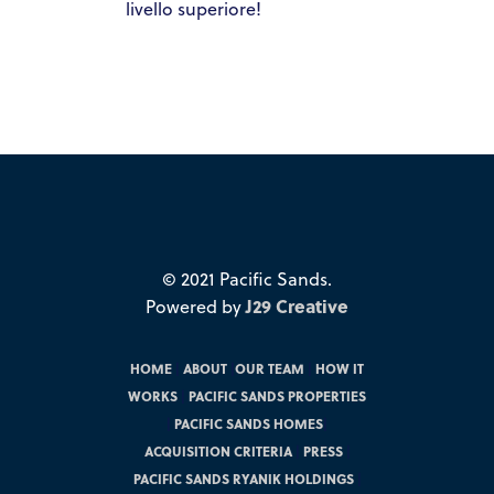
livello superiore!
© 2021 Pacific Sands.
Powered by
J29 Creative
HOME
|
ABOUT
|
OUR TEAM
|
HOW IT
WORKS
|
PACIFIC SANDS PROPERTIES
|
PACIFIC SANDS HOMES
|
ACQUISITION CRITERIA
|
PRESS
|
PACIFIC SANDS RYANIK HOLDINGS
|