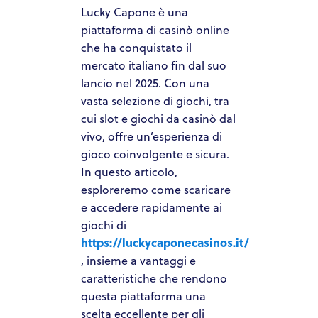
Lucky Capone è una
piattaforma di casinò online
che ha conquistato il
mercato italiano fin dal suo
lancio nel 2025. Con una
vasta selezione di giochi, tra
cui slot e giochi da casinò dal
vivo, offre un’esperienza di
gioco coinvolgente e sicura.
In questo articolo,
esploreremo come scaricare
e accedere rapidamente ai
giochi di
https://luckycaponecasinos.it/
, insieme a vantaggi e
caratteristiche che rendono
questa piattaforma una
scelta eccellente per gli