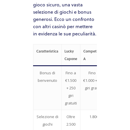
gioco sicuro, una vasta
HOME
selezione di giochi e bonus
generosi. Ecco un confronto
ABOUT US
con altri casinò per mettere
OUR TEAM
in evidenza le sue peculiarità.
HOW IT WORKS
Caratteristica
Lucky
Competitore
Competitor
PACIFIC SANDS PROPERTIES
Capone
A
B
PACIFIC SANDS HOMES
Bonus di
Fino a
Fino a
Fino a
ACQUISITION CRITERIA
benvenuto
€1.500
€1.000 + 100
€1.200 + 15
+ 250
giri gratuiti
giri gratuiti
PRESS & MEDIA
giri
PACIFIC SANDS RYANIK HOLDINGS
gratuiti
INVEST NOW
Selezione di
Oltre
1.800
2.200
PACIFIC SANDS RYANI
giochi
2.500
INVESTOR PORTAL