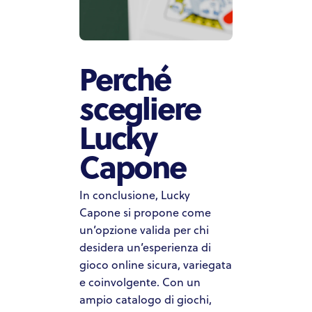
Perché
scegliere
Lucky
Capone
In conclusione, Lucky
Capone si propone come
un’opzione valida per chi
desidera un’esperienza di
gioco online sicura, variegata
e coinvolgente. Con un
ampio catalogo di giochi,