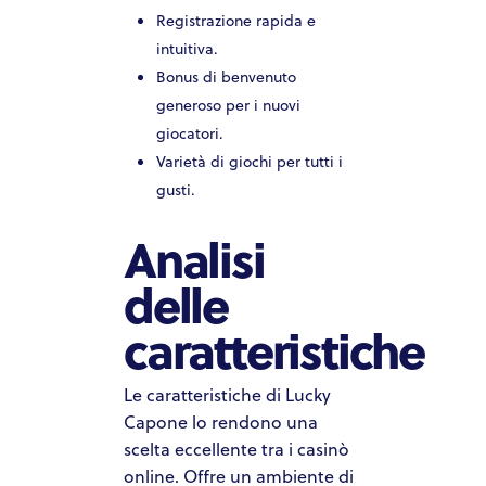
Registrazione rapida e
intuitiva.
Bonus di benvenuto
generoso per i nuovi
giocatori.
Varietà di giochi per tutti i
gusti.
Analisi
delle
caratteristiche
Le caratteristiche di Lucky
Capone lo rendono una
scelta eccellente tra i casinò
online. Offre un ambiente di