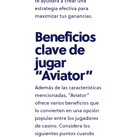
te ayudará a crear una
estrategia efectiva para
maximizar tus ganancias.
Beneficios
clave de
jugar
“Aviator”
Además de las características
mencionadas, “Aviator”
ofrece varios beneficios que
lo convierten en una opción
popular entre los jugadores
de casino. Considera los
siguientes puntos cuando