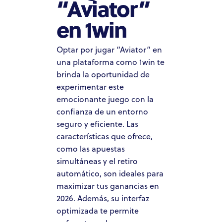
“Aviator”
en 1win
Optar por jugar “Aviator” en
una plataforma como 1win te
brinda la oportunidad de
experimentar este
emocionante juego con la
confianza de un entorno
seguro y eficiente. Las
características que ofrece,
como las apuestas
simultáneas y el retiro
automático, son ideales para
maximizar tus ganancias en
2026. Además, su interfaz
optimizada te permite