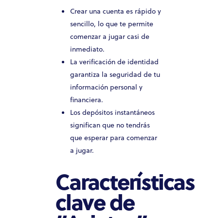
Crear una cuenta es rápido y
sencillo, lo que te permite
comenzar a jugar casi de
inmediato.
La verificación de identidad
garantiza la seguridad de tu
información personal y
financiera.
Los depósitos instantáneos
significan que no tendrás
que esperar para comenzar
a jugar.
Características
clave de