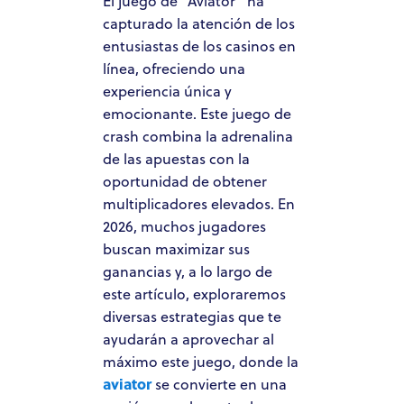
El juego de “Aviator” ha
capturado la atención de los
entusiastas de los casinos en
línea, ofreciendo una
experiencia única y
emocionante. Este juego de
crash combina la adrenalina
de las apuestas con la
oportunidad de obtener
multiplicadores elevados. En
2026, muchos jugadores
buscan maximizar sus
ganancias y, a lo largo de
este artículo, exploraremos
diversas estrategias que te
ayudarán a aprovechar al
máximo este juego, donde la
aviator
se convierte en una