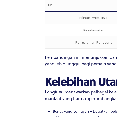
Ciri
Pilihan Permainan
Keselamatan
Pengalaman Pengguna
Pembandingan ini menunjukkan baha
yang lebih unggul bagi pemain yan
Kelebihan Ut
Longfu88 menawarkan pelbagai keleb
manfaat yang harus dipertimbangka
Bonus yang Lumayan – Dapatkan pel