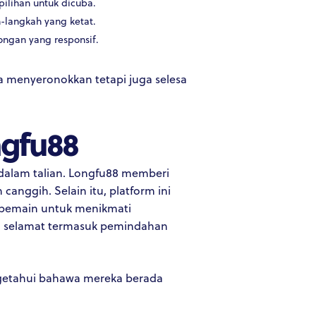
ilihan untuk dicuba.
langkah yang ketat.
ngan yang responsif.
 menyeronokkan tetapi juga selesa
ngfu88
dalam talian. Longfu88 memberi
anggih. Selain itu, platform ini
a pemain untuk menikmati
g selamat termasuk pemindahan
getahui bahawa mereka berada