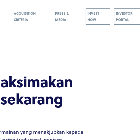
ACQUISITION
PRESS &
INVEST
INVESTOR
CRITERIA
MEDIA
NOW
PORTAL
maksimakan
 sekarang
ermainan yang menakjubkan kepada
kasino tradisional, peniaga