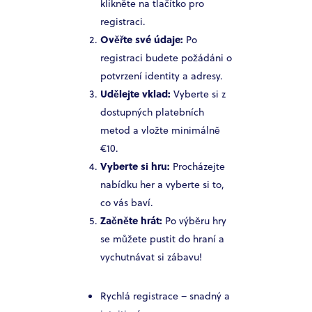
klikněte na tlačítko pro
registraci.
Ověřte své údaje:
Po
registraci budete požádáni o
potvrzení identity a adresy.
Udělejte vklad:
Vyberte si z
dostupných platebních
metod a vložte minimálně
€10.
Vyberte si hru:
Procházejte
nabídku her a vyberte si to,
co vás baví.
Začněte hrát:
Po výběru hry
se můžete pustit do hraní a
vychutnávat si zábavu!
Rychlá registrace – snadný a