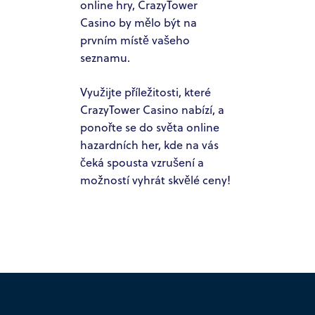
online hry, CrazyTower
Casino by mělo být na
prvním místě vašeho
seznamu.
Využijte příležitosti, které
CrazyTower Casino nabízí, a
ponořte se do světa online
hazardních her, kde na vás
čeká spousta vzrušení a
možností vyhrát skvělé ceny!