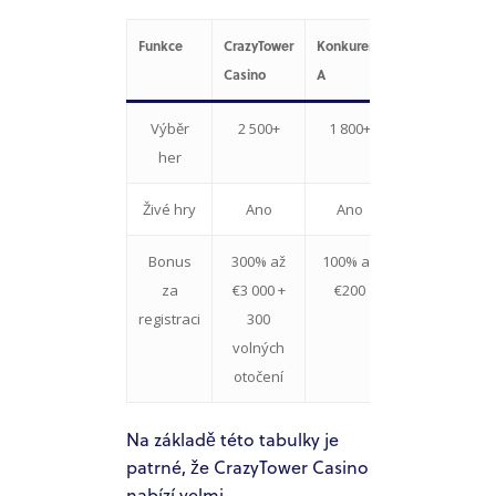
Funkce
CrazyTower
Konkurent
Konkurent
Casino
A
B
Výběr
2 500+
1 800+
2 000+
her
HOME
Živé hry
Ano
Ano
Ne
ABOUT US
Bonus
300% až
100% až
150% až
OUR TEAM
za
€3 000 +
€200
€150
HOW IT WORKS
registraci
300
volných
PACIFIC SANDS PROPERTIES
otočení
PACIFIC SANDS HOMES
Na základě této tabulky je
ACQUISITION CRITERIA
patrné, že CrazyTower Casino
PRESS & MEDIA
nabízí velmi