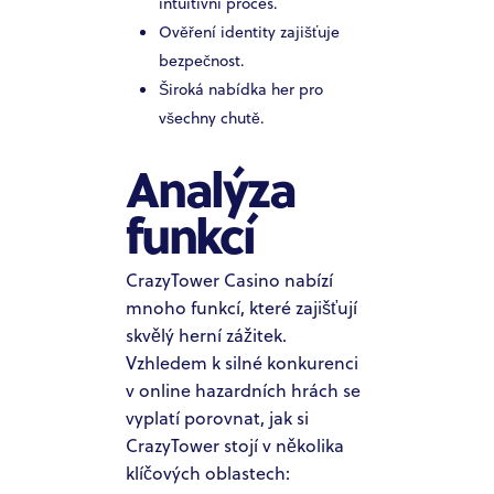
intuitivní proces.
Ověření identity zajišťuje
bezpečnost.
Široká nabídka her pro
všechny chutě.
Analýza
funkcí
CrazyTower Casino nabízí
mnoho funkcí, které zajišťují
skvělý herní zážitek.
Vzhledem k silné konkurenci
v online hazardních hrách se
vyplatí porovnat, jak si
CrazyTower stojí v několika
klíčových oblastech: