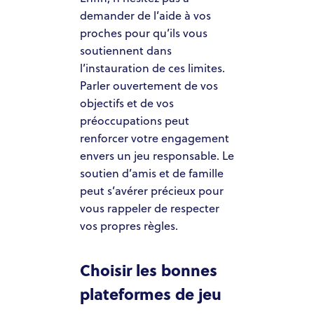
demander de l’aide à vos
proches pour qu’ils vous
soutiennent dans
l’instauration de ces limites.
Parler ouvertement de vos
objectifs et de vos
préoccupations peut
renforcer votre engagement
envers un jeu responsable. Le
soutien d’amis et de famille
peut s’avérer précieux pour
vous rappeler de respecter
vos propres règles.
Choisir les bonnes
plateformes de jeu