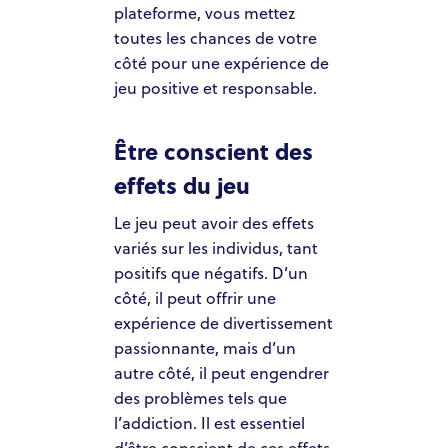
plateforme, vous mettez
toutes les chances de votre
côté pour une expérience de
jeu positive et responsable.
Être conscient des
effets du jeu
Le jeu peut avoir des effets
variés sur les individus, tant
positifs que négatifs. D’un
côté, il peut offrir une
expérience de divertissement
passionnante, mais d’un
autre côté, il peut engendrer
des problèmes tels que
l’addiction. Il est essentiel
d’être conscient de ces effets