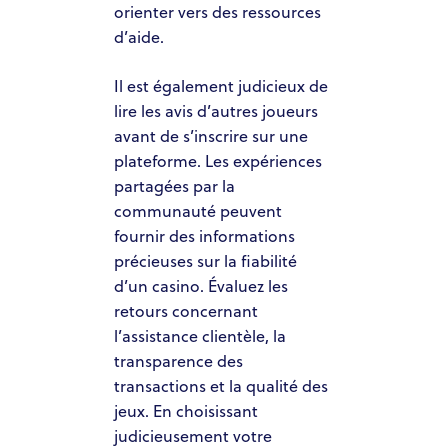
orienter vers des ressources
d’aide.
Il est également judicieux de
lire les avis d’autres joueurs
avant de s’inscrire sur une
plateforme. Les expériences
partagées par la
communauté peuvent
fournir des informations
précieuses sur la fiabilité
d’un casino. Évaluez les
retours concernant
l’assistance clientèle, la
transparence des
transactions et la qualité des
jeux. En choisissant
judicieusement votre