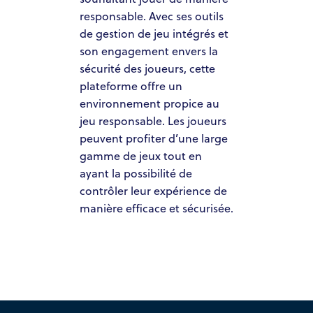
responsable. Avec ses outils
de gestion de jeu intégrés et
son engagement envers la
sécurité des joueurs, cette
plateforme offre un
environnement propice au
jeu responsable. Les joueurs
peuvent profiter d’une large
gamme de jeux tout en
ayant la possibilité de
contrôler leur expérience de
manière efficace et sécurisée.