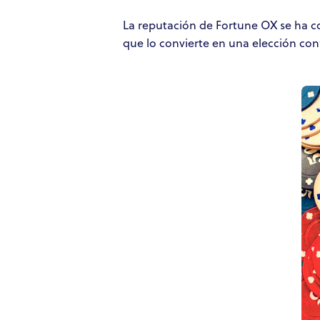
La reputación de Fortune OX se ha co
que lo convierte en una elección con