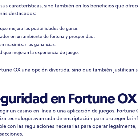
sus características, sino también en los beneficios que ofrec
más destacados:
, que mejora las posibilidades de ganar.
gador en un ambiente de fortuna y prosperidad.
en maximizar las ganancias.
ad que mejoran la experiencia de juego.
rtune OX una opción divertida, sino que también justifican s
eguridad en Fortune OX
elegir un casino en línea o una aplicación de juegos. Fortun
iliza tecnología avanzada de encriptación para proteger la i
le con las regulaciones necesarias para operar legalmente, l
sacciones.