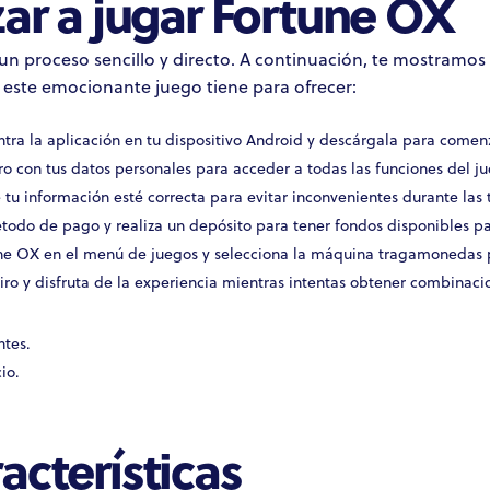
r a jugar Fortune OX
 un proceso sencillo y directo. A continuación, te mostramos
 este emocionante juego tiene para ofrecer:
tra la aplicación en tu dispositivo Android y descárgala para comenz
o con tus datos personales para acceder a todas las funciones del j
tu información esté correcta para evitar inconvenientes durante las 
odo de pago y realiza un depósito para tener fondos disponibles pa
e OX en el menú de juegos y selecciona la máquina tragamonedas p
ro y disfruta de la experiencia mientras intentas obtener combinac
tes.
io.
acterísticas