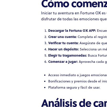
Cómo comenza
Iniciar tu aventura en Fortune OX es
disfrutar de todas las emociones que
Descargar la Fortuna OX APP:
Encuen
Crear una cuenta:
Completa el registr
Verificar tu cuenta:
Asegúrate de que 
Hacer un depósito:
Selecciona un mét
Elegir tu tragamonedas:
Busca Fortun
Comenzar a jugar:
Aprovecha cada gi
Acceso inmediato a juegos emocionan
Bonificaciones y premios desde el inic
Plataforma segura y fácil de usar.
Análisis de car