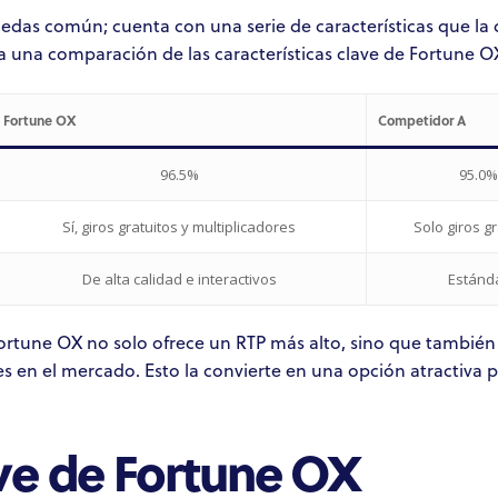
das común; cuenta con una serie de características que la d
 una comparación de las características clave de Fortune O
Fortune OX
Competidor A
96.5%
95.0%
Sí, giros gratuitos y multiplicadores
Solo giros gr
De alta calidad e interactivos
Estánd
ortune OX no solo ofrece un RTP más alto, sino que también 
s en el mercado. Esto la convierte en una opción atractiva 
ave de Fortune OX