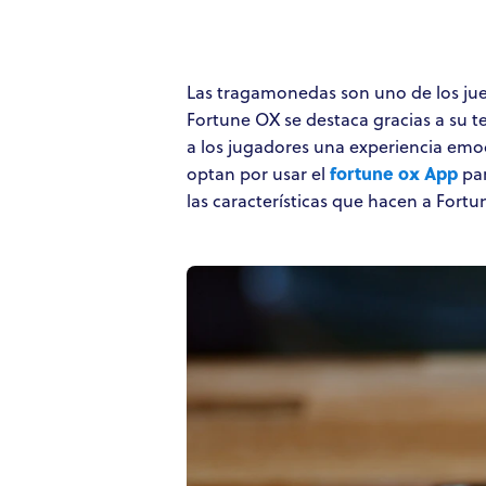
Las tragamonedas son uno de los jue
Fortune OX se destaca gracias a su te
a los jugadores una experiencia emoc
optan por usar el
fortune ox App
par
las características que hacen a Fort
Hit enter to search or ESC to close