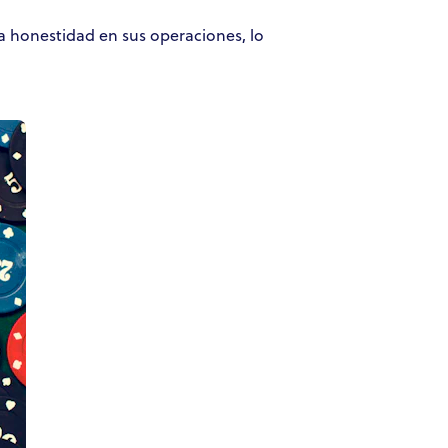
a honestidad en sus operaciones, lo