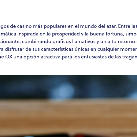
gos de casino más populares en el mundo del azar. Entre la
mática inspirada en la prosperidad y la buena fortuna, simbo
ionante, combinando gráficos llamativos y un alto retorno 
a disfrutar de sus características únicas en cualquier momen
une OX una opción atractiva para los entusiastas de las trag