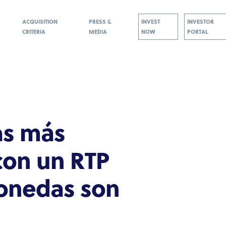
ACQUISITION
PRESS &
INVEST
INVESTOR
CRITERIA
MEDIA
NOW
PORTAL
as más
con un RTP
monedas son