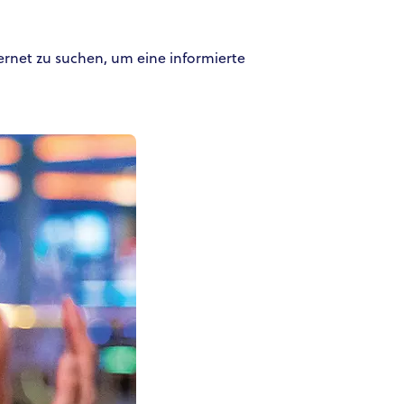
ernet zu suchen, um eine informierte