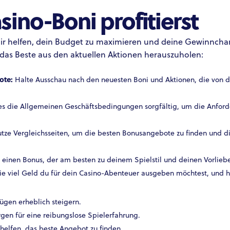
ino-Boni profitierst
ir helfen, dein Budget zu maximieren und deine Gewinnchan
 das Beste aus den aktuellen Aktionen herauszuholen:
ote:
Halte Ausschau nach den neuesten Boni und Aktionen, die von
es die Allgemeinen Geschäftsbedingungen sorgfältig, um die Anford
tze Vergleichsseiten, um die besten Bonusangebote zu finden und di
einen Bonus, der am besten zu deinem Spielstil und deinen Vorliebe
e viel Geld du für dein Casino-Abenteuer ausgeben möchtest, und ha
ügen erheblich steigern.
en für eine reibungslose Spielerfahrung.
helfen, das beste Angebot zu finden.