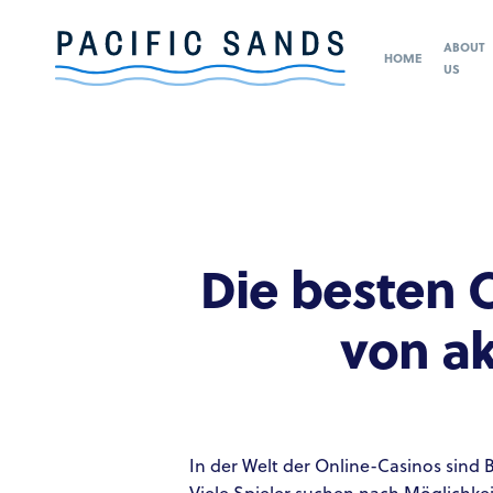
ABOUT
HOME
US
Die besten 
von ak
In der Welt der Online-Casinos sind B
Viele Spieler suchen nach Möglichke