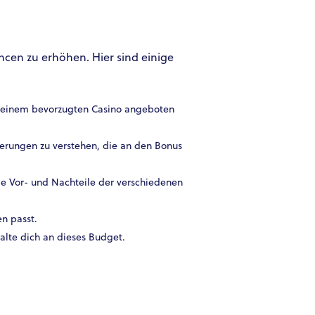
cen zu erhöhen. Hier sind einige
 deinem bevorzugten Casino angeboten
erungen zu verstehen, die an den Bonus
e Vor- und Nachteile der verschiedenen
n passt.
lte dich an dieses Budget.