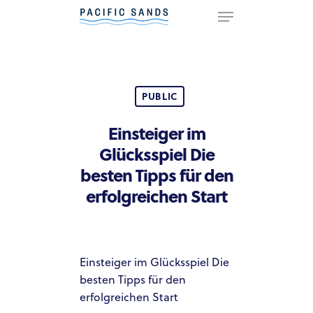
Hit enter to search or ESC to
close
PUBLIC
Einsteiger im
Glücksspiel Die
besten Tipps für den
erfolgreichen Start
Einsteiger im Glücksspiel Die
besten Tipps für den
erfolgreichen Start