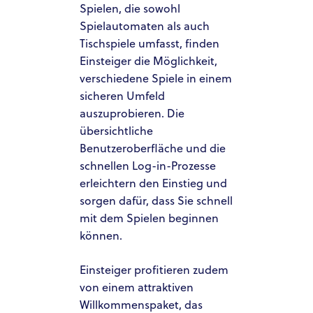
Spielen, die sowohl
Spielautomaten als auch
Tischspiele umfasst, finden
Einsteiger die Möglichkeit,
verschiedene Spiele in einem
sicheren Umfeld
auszuprobieren. Die
übersichtliche
Benutzeroberfläche und die
schnellen Log-in-Prozesse
erleichtern den Einstieg und
sorgen dafür, dass Sie schnell
mit dem Spielen beginnen
können.
Einsteiger profitieren zudem
von einem attraktiven
Willkommenspaket, das