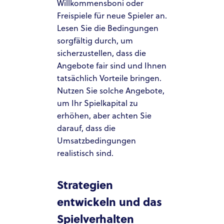
Willkommensboni oder
Freispiele für neue Spieler an.
Lesen Sie die Bedingungen
sorgfältig durch, um
sicherzustellen, dass die
Angebote fair sind und Ihnen
tatsächlich Vorteile bringen.
Nutzen Sie solche Angebote,
um Ihr Spielkapital zu
erhöhen, aber achten Sie
darauf, dass die
Umsatzbedingungen
realistisch sind.
Strategien
entwickeln und das
Spielverhalten