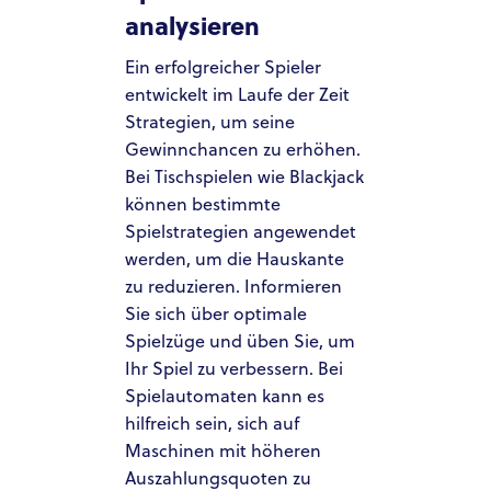
analysieren
Ein erfolgreicher Spieler
entwickelt im Laufe der Zeit
Strategien, um seine
Gewinnchancen zu erhöhen.
Bei Tischspielen wie Blackjack
können bestimmte
Spielstrategien angewendet
werden, um die Hauskante
zu reduzieren. Informieren
Sie sich über optimale
Spielzüge und üben Sie, um
Ihr Spiel zu verbessern. Bei
Spielautomaten kann es
hilfreich sein, sich auf
Maschinen mit höheren
Auszahlungsquoten zu