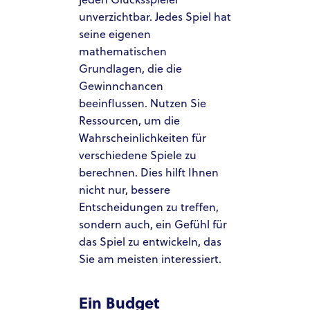
unverzichtbar. Jedes Spiel hat
seine eigenen
mathematischen
Grundlagen, die die
Gewinnchancen
beeinflussen. Nutzen Sie
Ressourcen, um die
Wahrscheinlichkeiten für
verschiedene Spiele zu
berechnen. Dies hilft Ihnen
nicht nur, bessere
Entscheidungen zu treffen,
sondern auch, ein Gefühl für
das Spiel zu entwickeln, das
Sie am meisten interessiert.
Ein Budget