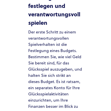
festlegen und
verantwortungsvoll
spielen
Der erste Schritt zu einem
verantwortungsvollen
Spielverhalten ist die
Festlegung eines Budgets.
Bestimmen Sie, wie viel Geld
Sie bereit sind, für das
Glücksspiel auszugeben, und
halten Sie sich strikt an
dieses Budget. Es ist ratsam,
ein separates Konto für Ihre
Glücksspielaktivitäten
einzurichten, um Ihre
Finanzen besser im Blick zu