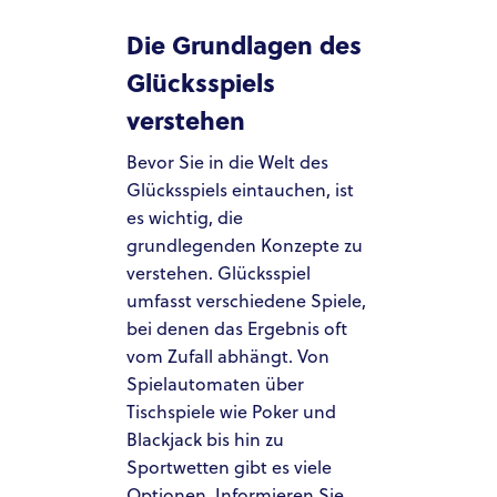
Die Grundlagen des
Glücksspiels
verstehen
Bevor Sie in die Welt des
Glücksspiels eintauchen, ist
es wichtig, die
grundlegenden Konzepte zu
verstehen. Glücksspiel
umfasst verschiedene Spiele,
bei denen das Ergebnis oft
vom Zufall abhängt. Von
Spielautomaten über
Tischspiele wie Poker und
Blackjack bis hin zu
Sportwetten gibt es viele
Optionen. Informieren Sie