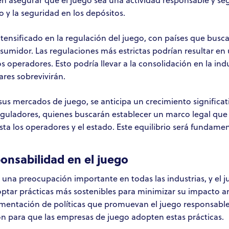
so y la seguridad en los depósitos.
ensificado en la regulación del juego, con países que buscan
sumidor. Las regulaciones más estrictas podrían resultar e
 operadores. Esto podría llevar a la consolidación en la in
res sobrevivirán.
us mercados de juego, se anticipa un crecimiento significativo
guladores, quienes buscarán establecer un marco legal que b
ta los operadores y el estado. Este equilibrio será fundament
ponsabilidad en el juego
 una preocupación importante en todas las industrias, y el j
ar prácticas más sostenibles para minimizar su impacto amb
lementación de políticas que promuevan el juego responsable
 para que las empresas de juego adopten estas prácticas.