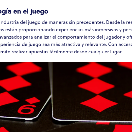
ogía en el juego
ndustria del juego de maneras sin precedentes. Desde la real
icas están proporcionando experiencias más inmersivas y pers
s avanzados para analizar el comportamiento del jugador y 
xperiencia de juego sea más atractiva y relevante. Con acce
mite realizar apuestas fácilmente desde cualquier lugar.