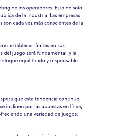
ting de los operadores. Esto no solo
ública de la industria. Las empresas
s son cada vez más conscientes de la
es establecer límites en sus
s del juego será fundamental, y la
 enfoque equilibrado y responsable
 espera que esta tendencia continúe
 inclinen por las apuestas en línea,
ofreciendo una variedad de juegos,