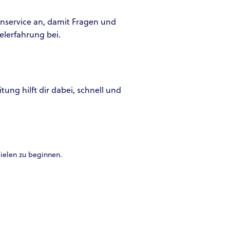
enservice an, damit Fragen und
elerfahrung bei.
tung hilft dir dabei, schnell und
ielen zu beginnen.