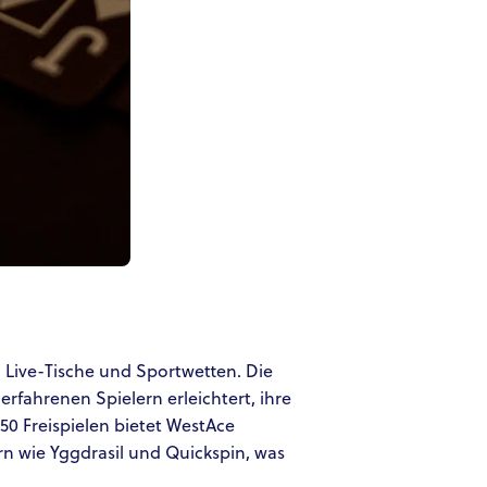
 Live-Tische und Sportwetten. Die
rfahrenen Spielern erleichtert, ihre
0 Freispielen bietet WestAce
rn wie Yggdrasil und Quickspin, was