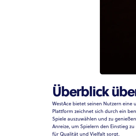
Überblick übe
WestAce bietet seinen Nutzern eine 
Plattform zeichnet sich durch ein ben
Spiele auszuwählen und zu genießen.
Anreize, um Spielern den Einstieg z
für Qualität und Vielfalt sorgt.