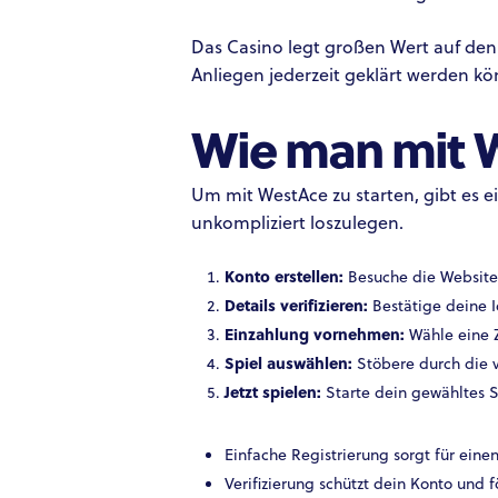
Das Casino legt großen Wert auf den
Anliegen jederzeit geklärt werden kö
Wie man mit 
Um mit WestAce zu starten, gibt es ein
unkompliziert loszulegen.
Konto erstellen:
Besuche die Website 
Details verifizieren:
Bestätige deine 
Einzahlung vornehmen:
Wähle eine 
Spiel auswählen:
Stöbere durch die v
Jetzt spielen:
Starte dein gewähltes S
Einfache Registrierung sorgt für einen
Verifizierung schützt dein Konto und f