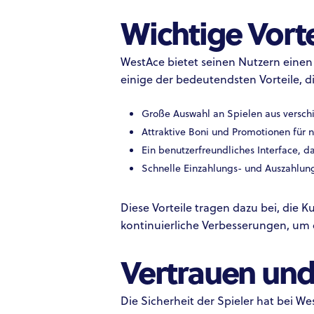
Wichtige Vort
WestAce bietet seinen Nutzern einen k
einige der bedeutendsten Vorteile, d
Große Auswahl an Spielen aus versch
Attraktive Boni und Promotionen für 
Ein benutzerfreundliches Interface, da
Schnelle Einzahlungs- und Auszahlu
Diese Vorteile tragen dazu bei, die 
kontinuierliche Verbesserungen, um 
Vertrauen und
Die Sicherheit der Spieler hat bei W