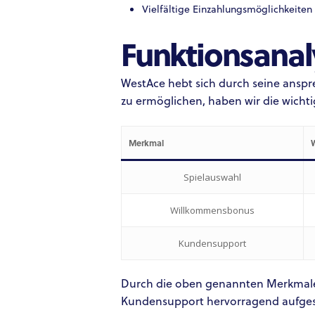
Vielfältige Einzahlungsmöglichkeiten
Funktionsana
WestAce hebt sich durch seine ansp
zu ermöglichen, haben wir die wicht
Merkmal
Spielauswahl
Willkommensbonus
Kundensupport
Durch die oben genannten Merkmale 
Kundensupport hervorragend aufgestel