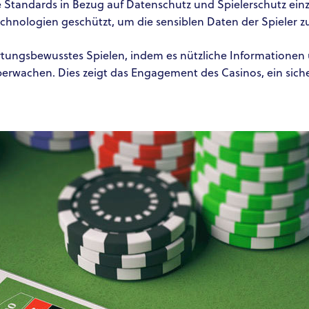
e Standards in Bezug auf Datenschutz und Spielerschutz einz
hnologien geschützt, um die sensiblen Daten der Spieler zu
rtungsbewusstes Spielen, indem es nützliche Informationen u
berwachen. Dies zeigt das Engagement des Casinos, ein sic