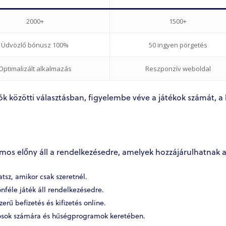
2000+
1500+
Üdvözlő bónusz 100%
50 ingyen pörgetés
Optimalizált alkalmazás
Reszponzív weboldal
inók közötti választásban, figyelembe véve a játékok számát, 
ámos előny áll a rendelkezésedre, amelyek hozzájárulhatnak 
tsz, amikor csak szeretnél.
nféle játék áll rendelkezésedre.
ű befizetés és kifizetés online.
kosok számára és hűségprogramok keretében.