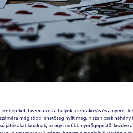
 embereket, hiszen ezek a helyek a szórakozás és a nyerés le
 számára még több lehetőség nyílt meg, hiszen csak néhány 
usú játékokat kínálnak, az egyszerűbb nyerőgépektől kezdve 
mcsak a szerencse szükséges, hanem a megfelelő stratégia és 