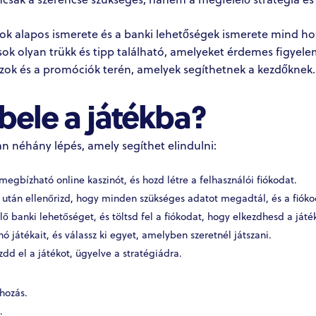
ékok alapos ismerete és a banki lehetőségek ismerete mind h
 sok olyan trükk és tipp található, amelyeket érdemes figyele
ok és a promóciók terén, amelyek segíthetnek a kezdőknek.
bele a játékba?
van néhány lépés, amely segíthet elindulni:
megbízható online kaszinót, és hozd létre a felhasználói fiókodat.
ó után ellenőrizd, hogy minden szükséges adatot megadtál, és a fiók
 banki lehetőséget, és töltsd fel a fiókodat, hogy elkezdhesd a játé
ó játékait, és válassz ki egyet, amelyben szeretnél játszani.
ezdd el a játékot, ügyelve a stratégiádra.
ehozás.
.