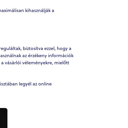
maximálisan kihasználják a
eguláltak, biztosítva ezzel, hogy a
 használnak az érzékeny információk
 a vásárlói véleményekre, mielőtt
isztában legyél az online