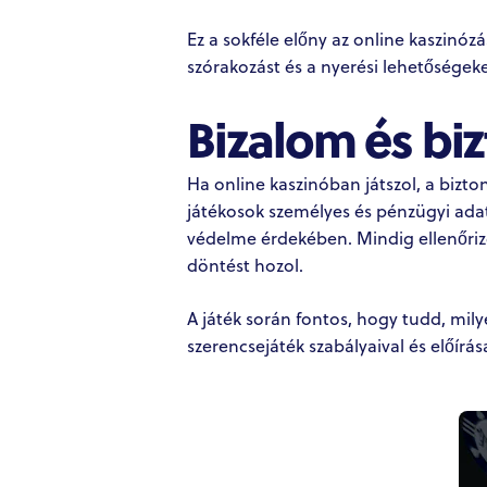
Ez a sokféle előny az online kaszinóz
szórakozást és a nyerési lehetőségeke
Bizalom és bi
Ha online kaszinóban játszol, a bizto
játékosok személyes és pénzügyi adat
védelme érdekében. Mindig ellenőrizd 
döntést hozol.
A játék során fontos, hogy tudd, mil
szerencsejáték szabályaival és előírása