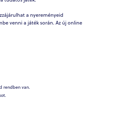
ozzájárulhat a nyereményeid
mbe venni a játék során. Az új online
od rendben van.
kot.