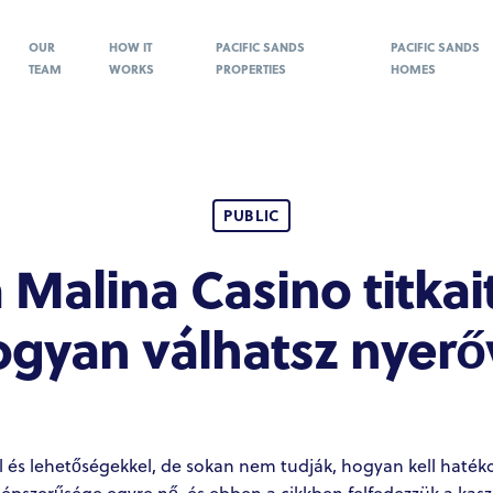
OUR
HOW IT
PACIFIC SANDS
PACIFIC SANDS
TEAM
WORKS
PROPERTIES
HOMES
PUBLIC
 Malina Casino titkai
ogyan válhatsz nyerő
l és lehetőségekkel, de sokan nem tudják, hogyan kell haték
épszerűsége egyre nő, és ebben a cikkben felfedezzük a kaszi