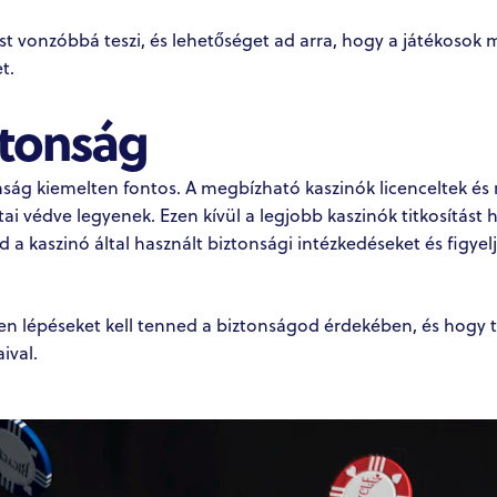
ást vonzóbbá teszi, és lehetőséget ad arra, hogy a játékosok 
t.
ztonság
nság kiemelten fontos. A megbízható kaszinók licenceltek és r
ai védve legyenek. Ezen kívül a legjobb kaszinók titkosítást
a kaszinó által használt biztonsági intézkedéseket és figyelj
yen lépéseket kell tenned a biztonságod érdekében, és hogy t
ival.