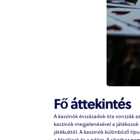
Fő áttekintés
A kaszinók évszázadok óta vonzzák az
kaszinók megjelenésével a játékosok
játékuktól. A kaszinók különböző típ
a blackjack és a póker. A sikerhez ne