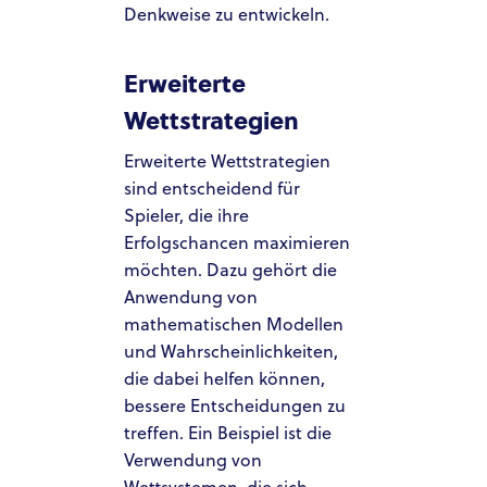
Denkweise zu entwickeln.
Erweiterte
Wettstrategien
Erweiterte Wettstrategien
sind entscheidend für
Spieler, die ihre
Erfolgschancen maximieren
möchten. Dazu gehört die
Anwendung von
mathematischen Modellen
und Wahrscheinlichkeiten,
die dabei helfen können,
bessere Entscheidungen zu
treffen. Ein Beispiel ist die
Verwendung von
Wettsystemen, die sich