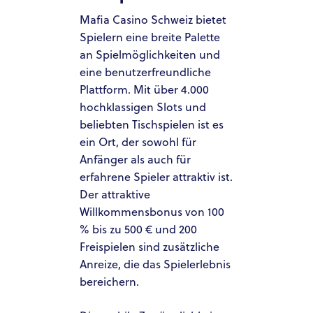
Mafia Casino Schweiz bietet
Spielern eine breite Palette
an Spielmöglichkeiten und
eine benutzerfreundliche
Plattform. Mit über 4.000
hochklassigen Slots und
beliebten Tischspielen ist es
ein Ort, der sowohl für
Anfänger als auch für
erfahrene Spieler attraktiv ist.
Der attraktive
Willkommensbonus von 100
% bis zu 500 € und 200
Freispielen sind zusätzliche
Anreize, die das Spielerlebnis
bereichern.