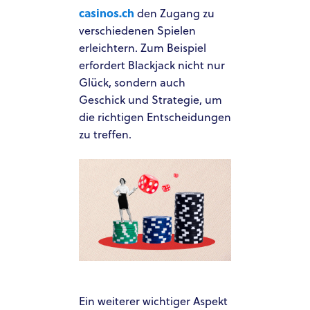
casinos.ch
den Zugang zu
verschiedenen Spielen
erleichtern. Zum Beispiel
erfordert Blackjack nicht nur
Glück, sondern auch
Geschick und Strategie, um
die richtigen Entscheidungen
zu treffen.
Ein weiterer wichtiger Aspekt