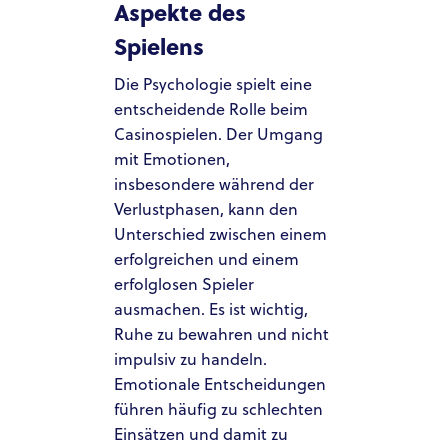
Aspekte des
Spielens
Die Psychologie spielt eine
entscheidende Rolle beim
Casinospielen. Der Umgang
mit Emotionen,
insbesondere während der
Verlustphasen, kann den
Unterschied zwischen einem
erfolgreichen und einem
erfolglosen Spieler
ausmachen. Es ist wichtig,
Ruhe zu bewahren und nicht
impulsiv zu handeln.
Emotionale Entscheidungen
führen häufig zu schlechten
Einsätzen und damit zu