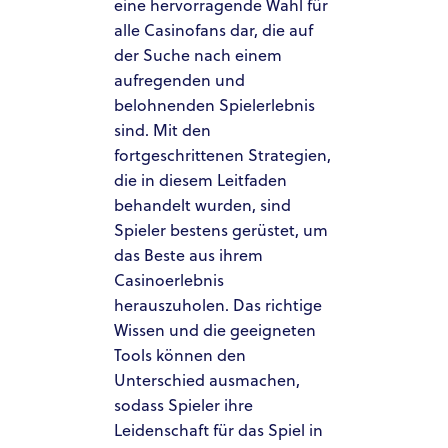
eine hervorragende Wahl für
alle Casinofans dar, die auf
der Suche nach einem
aufregenden und
belohnenden Spielerlebnis
sind. Mit den
fortgeschrittenen Strategien,
die in diesem Leitfaden
behandelt wurden, sind
Spieler bestens gerüstet, um
das Beste aus ihrem
Casinoerlebnis
herauszuholen. Das richtige
Wissen und die geeigneten
Tools können den
Unterschied ausmachen,
sodass Spieler ihre
Leidenschaft für das Spiel in