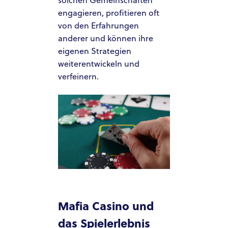
engagieren, profitieren oft
von den Erfahrungen
anderer und können ihre
eigenen Strategien
weiterentwickeln und
verfeinern.
Mafia Casino und
das Spielerlebnis