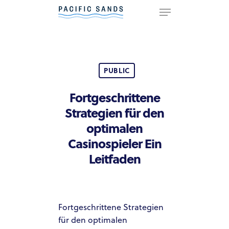
Hit enter to search or ESC to
close
PUBLIC
Fortgeschrittene
Strategien für den
optimalen
Casinospieler Ein
Leitfaden
Fortgeschrittene Strategien
für den optimalen