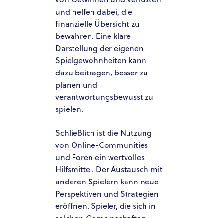
und helfen dabei, die
finanzielle Übersicht zu
bewahren. Eine klare
Darstellung der eigenen
Spielgewohnheiten kann
dazu beitragen, besser zu
planen und
verantwortungsbewusst zu
spielen.
Schließlich ist die Nutzung
von Online-Communities
und Foren ein wertvolles
Hilfsmittel. Der Austausch mit
anderen Spielern kann neue
Perspektiven und Strategien
eröffnen. Spieler, die sich in
solchen Gemeinschaften