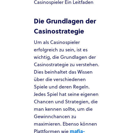
Casinospieler Ein Leitfaden
Die Grundlagen der
Casinostrategie
Um als Casinospieler
erfolgreich zu sein, ist es
wichtig, die Grundlagen der
Casinostrategie zu verstehen.
Dies beinhaltet das Wissen
über die verschiedenen
Spiele und deren Regeln.
Jedes Spiel hat seine eigenen
Chancen und Strategien, die
man kennen sollte, um die
Gewinnchancen zu
maximieren. Ebenso können
Plattformen wie
mafia-