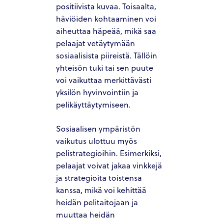
positiivista kuvaa. Toisaalta,
PACIFIC SANDS HOMES
häviöiden kohtaaminen voi
aiheuttaa häpeää, mikä saa
ACQUISITION CRITERIA
pelaajat vetäytymään
sosiaalisista piireistä. Tällöin
PRESS & MEDIA
yhteisön tuki tai sen puute
PACIFIC SANDS RYANIK HOLDINGS
voi vaikuttaa merkittävästi
yksilön hyvinvointiin ja
INVEST NOW
pelikäyttäytymiseen.
PACIFIC SANDS RYANI
INVESTOR PORTAL
HOLDINGS
Sosiaalisen ympäristön
vaikutus ulottuu myös
pelistrategioihin. Esimerkiksi,
pelaajat voivat jakaa vinkkejä
ja strategioita toistensa
kanssa, mikä voi kehittää
heidän pelitaitojaan ja
muuttaa heidän