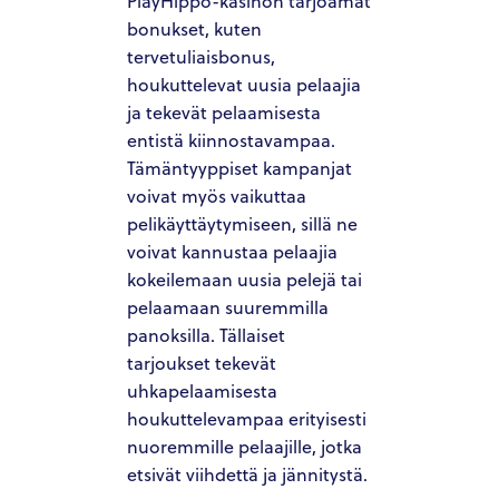
PlayHippo-kasinon tarjoamat
bonukset, kuten
tervetuliaisbonus,
houkuttelevat uusia pelaajia
ja tekevät pelaamisesta
entistä kiinnostavampaa.
Tämäntyyppiset kampanjat
voivat myös vaikuttaa
pelikäyttäytymiseen, sillä ne
voivat kannustaa pelaajia
kokeilemaan uusia pelejä tai
pelaamaan suuremmilla
panoksilla. Tällaiset
tarjoukset tekevät
uhkapelaamisesta
houkuttelevampaa erityisesti
nuoremmille pelaajille, jotka
etsivät viihdettä ja jännitystä.