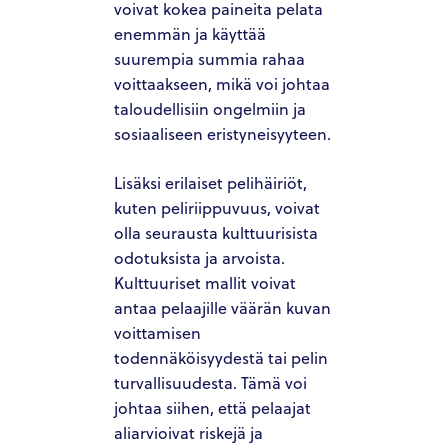
voivat kokea paineita pelata
enemmän ja käyttää
suurempia summia rahaa
voittaakseen, mikä voi johtaa
taloudellisiin ongelmiin ja
sosiaaliseen eristyneisyyteen.
Lisäksi erilaiset pelihäiriöt,
kuten peliriippuvuus, voivat
olla seurausta kulttuurisista
odotuksista ja arvoista.
Kulttuuriset mallit voivat
antaa pelaajille väärän kuvan
voittamisen
todennäköisyydestä tai pelin
turvallisuudesta. Tämä voi
johtaa siihen, että pelaajat
aliarvioivat riskejä ja