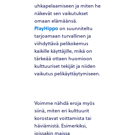
uhkapelaamiseen ja miten he
näkevät sen vaikutukset
omaan elämäänsä.
PlayHippo
on suunniteltu
tarjoamaan turvallinen ja
viihdyttävä pelikokemus
kaikille käyttäjille, mikä on
tärkeää ottaen huomioon
kulttuuriset tekijät ja niiden
vaikutus pelikäyttäytymiseen.
Voimme nähdä eroja myös
siinä, miten eri kulttuurit
korostavat voittamista tai
häviämistä. Esimerkiksi,
joissakin maissa