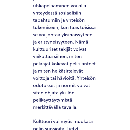
uhkapelaaminen voi olla
yhteydessä sosiaalisiin
tapahtumiin ja yhteisön
tukemiseen, kun taas toisissa
se voi johtaa yksinäisyyteen
ja eristyneisyyteen. Nämä
kulttuuriset tekijät voivat
vaikuttaa siihen, miten
pelaajat kokevat pelitilanteet
ja miten he käsittelevät
voittoja tai häviöitä. Yhteisön
odotukset ja normit voivat
siten ohjata yksilön
pelikäyttäytymistä
merkittävällä tavalla.
Kulttuuri voi myös muokata
pelin suosioita. Tietyt