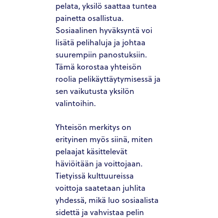
pelata, yksilö saattaa tuntea
painetta osallistua.
Sosiaalinen hyväksyntä voi
lisätä pelihaluja ja johtaa
suurempiin panostuksiin.
Tämä korostaa yhteisön
roolia pelikäyttäytymisessä ja
sen vaikutusta yksilön
valintoihin.
Yhteisön merkitys on
HOME
erityinen myös siinä, miten
pelaajat käsittelevät
ABOUT US
häviöitään ja voittojaan.
Tietyissä kulttuureissa
OUR TEAM
voittoja saatetaan juhlita
HOW IT WORKS
yhdessä, mikä luo sosiaalista
sidettä ja vahvistaa pelin
PACIFIC SANDS PROPERTIES