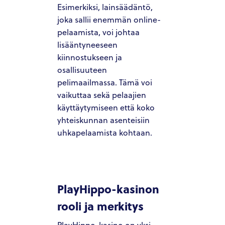
Esimerkiksi, lainsäädäntö,
joka sallii enemmän online-
pelaamista, voi johtaa
lisääntyneeseen
kiinnostukseen ja
osallisuuteen
pelimaailmassa. Tämä voi
vaikuttaa sekä pelaajien
käyttäytymiseen että koko
yhteiskunnan asenteisiin
uhkapelaamista kohtaan.
PlayHippo-kasinon
rooli ja merkitys
PlayHippo-kasino on yksi