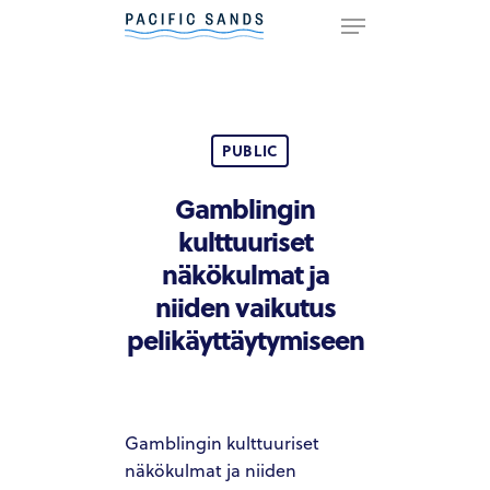
Hit enter to search or ESC to
close
PUBLIC
Gamblingin
kulttuuriset
näkökulmat ja
niiden vaikutus
pelikäyttäytymiseen
Gamblingin kulttuuriset
näkökulmat ja niiden