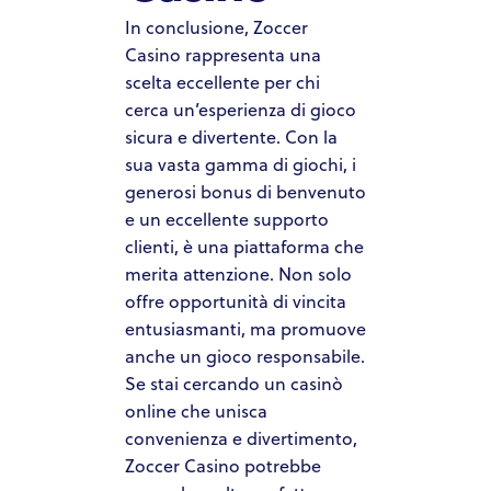
In conclusione, Zoccer
Casino rappresenta una
scelta eccellente per chi
cerca un’esperienza di gioco
sicura e divertente. Con la
sua vasta gamma di giochi, i
generosi bonus di benvenuto
e un eccellente supporto
clienti, è una piattaforma che
merita attenzione. Non solo
offre opportunità di vincita
entusiasmanti, ma promuove
anche un gioco responsabile.
Se stai cercando un casinò
online che unisca
convenienza e divertimento,
Zoccer Casino potrebbe