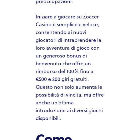
preoccupazioni.
Iniziare a giocare su Zoccer
Casino è semplice e veloce,
consentendo ai nuovi
giocatori di intraprendere la
loro avventura di gioco con
un generoso bonus di
benvenuto che offre un
rimborso del 100% fino a
€500 e 200 giri gratuiti.
Questo non solo aumenta le
possibilità di vincita, ma offre
anche un’ottima
introduzione ai diversi giochi
disponibili.
Come