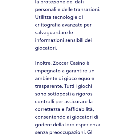
la protezione dei dati
personali e delle transazioni.
Utilizza tecnologie di
crittografia avanzate per
salvaguardare le
informazioni sensibili dei
giocatori.
Inoltre, Zoccer Casino è
impegnato a garantire un
ambiente di gioco equo e
trasparente. Tutti i giochi
sono sottoposti a rigorosi
controlli per assicurare la
correttezza e l’affidabilità,
consentendo ai giocatori di
godere della loro esperienza
senza preoccupazioni. Gli