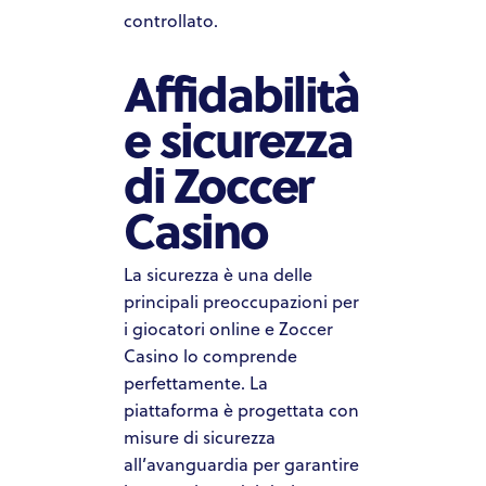
controllato.
Affidabilità
e sicurezza
di Zoccer
Casino
La sicurezza è una delle
principali preoccupazioni per
i giocatori online e Zoccer
Casino lo comprende
perfettamente. La
piattaforma è progettata con
misure di sicurezza
all’avanguardia per garantire