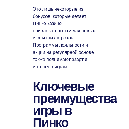
Это лишь некоторые из
бонусов, которые делает
Пинко казино
привлекательным для новых
и опытных игроков.
Программы лояльности и
акции на регулярной основе
также поднимают азарт и
интерес к играм.
Ключевые
преимущества
игры в
Пинко