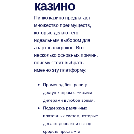
казино
Пинко казино предлагает
множество преимуществ,
которые делают его
идеальным выбором для
азартных игроков. Вот
несколько основных причин,
почему стоит выбрать
именно эту платформу:
Променад без границ:
доступ к играм с живыми
дилерами в любое время.
Поддержка различных
платежных систем, которые
делают депозит и вывод
средств простым и