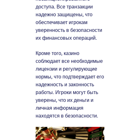
доступа. Все транзакции
надежно защищены, что
обеспечивает игрокам
уверенность в безопасности
их финансовых операций.
Кроме того, казино
соблюдает все необходимые
лицензии и регулирующие
нормы, что подтверждает его
надежность и законность
работы. Игроки могут быть
уверены, что их деньги и
личная информация
находятся в безопасности.