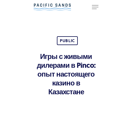
Hit enter to search or ESC to
close
PUBLIC
Игры с живыми
дилерами в Pinco:
опыт настоящего
казино в
Казахстане