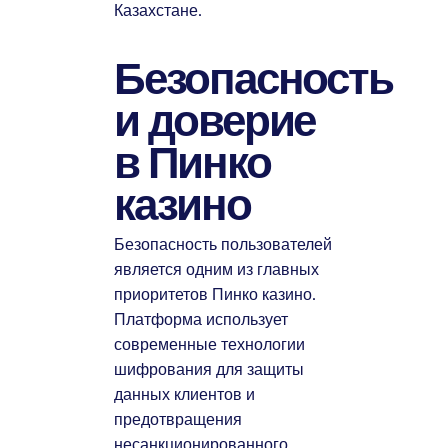
Казахстане.
Безопасность
и доверие
в Пинко
казино
Безопасность пользователей
является одним из главных
приоритетов Пинко казино.
Платформа использует
современные технологии
шифрования для защиты
данных клиентов и
предотвращения
несанкционированного