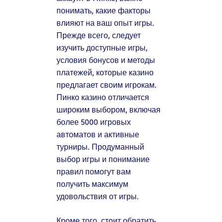
понимать, какие факторы
влияют на ваш опыт игры.
Прежде всего, следует
изучить доступные игры,
условия бонусов и методы
платежей, которые казино
предлагает своим игрокам.
Пинко казино отличается
широким выбором, включая
более 5000 игровых
автоматов и активные
турниры. Продуманный
выбор игры и понимание
правил помогут вам
получить максимум
удовольствия от игры.
Кроме того, стоит обратить