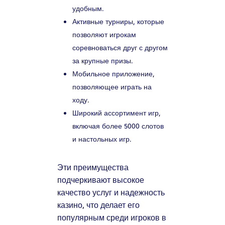
удобным.
Активные турниры, которые
позволяют игрокам
соревноваться друг с другом
за крупные призы.
Мобильное приложение,
позволяющее играть на
ходу.
Широкий ассортимент игр,
включая более 5000 слотов
и настольных игр.
Эти преимущества
подчеркивают высокое
качество услуг и надежность
казино, что делает его
популярным среди игроков в