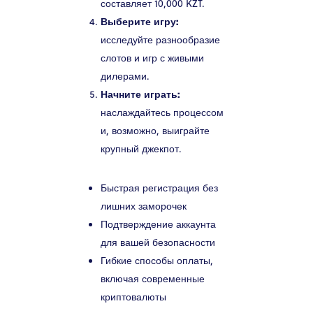
составляет 10,000 KZT.
Выберите игру:
исследуйте разнообразие
слотов и игр с живыми
дилерами.
Начните играть:
наслаждайтесь процессом
и, возможно, выиграйте
крупный джекпот.
Быстрая регистрация без
лишних заморочек
Подтверждение аккаунта
для вашей безопасности
Гибкие способы оплаты,
включая современные
криптовалюты