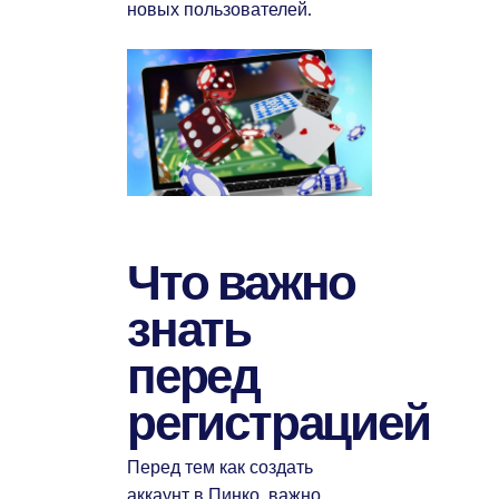
новых пользователей.
Что важно
знать
перед
регистрацией
Перед тем как создать
аккаунт в Пинко, важно