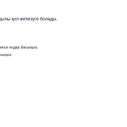
ылы қол жеткізуге болады.
месе кодқа басыңыз.
ныңыз.