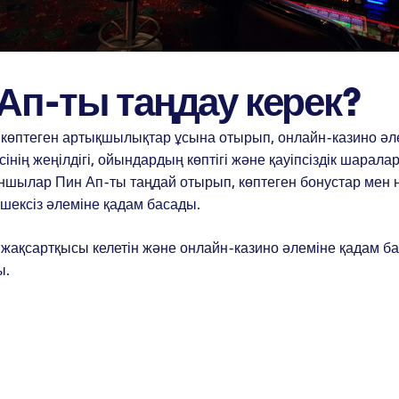
 Ап-ты таңдау керек?
көптеген артықшылықтар ұсына отырып, онлайн-казино әл
нің жеңілдігі, ойындардың көптігі және қауіпсіздік шарала
ыншылар Пин Ап-ты таңдай отырып, көптеген бонустар мен н
шексіз әлеміне қадам басады.
жақсартқысы келетін және онлайн-казино әлеміне қадам ба
ы.