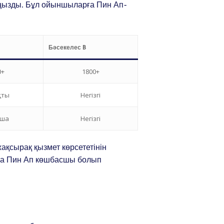
ңызды. Бұл ойыншыларға Пин Ап-
Бәсекелес B
0+
1800+
қты
Негізгі
аша
Негізгі
қсырақ қызмет көрсететінін
нша Пин Ап көшбасшы болып