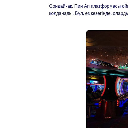
Сондай-ақ, Пин Ап платформасы ой
қолданады. Бұл, өз кезегінде, олард