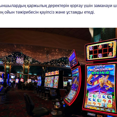
ыншылардың қаржылық деректерін қорғау үшін заманауи 
ың ойын тәжірибесін қауіпсіз және ұстамды етеді.