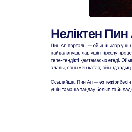
Неліктен Пин
Пин Ап порталы — ойыншылар үшін 
пайдаланушылар үшін тіркелу процесі
тепе-теңдікті қамтамасыз етеді. Ой
алады, сонымен қатар, ойындардың 
Осылайша, Пин Ап — өз тәжірибесін 
үшін тамаша таңдау болып табылад