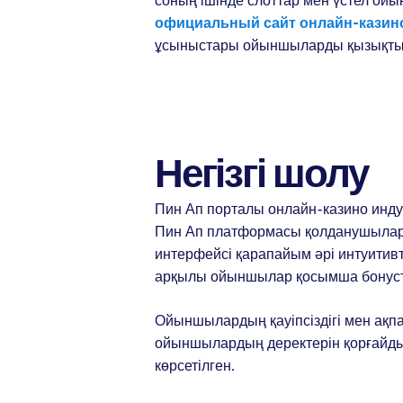
официальный сайт онлайн-казин
ұсыныстары ойыншыларды қызықтырад
Негізгі шолу
Hit enter to search or ESC to close
Пин Ап порталы онлайн-казино инд
Пин Ап платформасы қолданушыларды
интерфейсі қарапайым әрі интуитивт
арқылы ойыншылар қосымша бонустар
Ойыншылардың қауіпсіздігі мен ақп
ойыншылардың деректерін қорғайды.
көрсетілген.