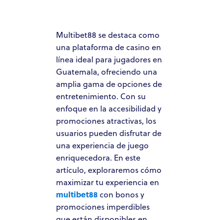
Multibet88 se destaca como
una plataforma de casino en
línea ideal para jugadores en
Guatemala, ofreciendo una
amplia gama de opciones de
entretenimiento. Con su
enfoque en la accesibilidad y
promociones atractivas, los
usuarios pueden disfrutar de
una experiencia de juego
enriquecedora. En este
artículo, exploraremos cómo
maximizar tu experiencia en
multibet88
con bonos y
promociones imperdibles
que están disponibles en