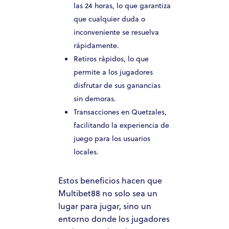
las 24 horas, lo que garantiza
que cualquier duda o
inconveniente se resuelva
rápidamente.
Retiros rápidos, lo que
permite a los jugadores
disfrutar de sus ganancias
sin demoras.
Transacciones en Quetzales,
facilitando la experiencia de
juego para los usuarios
locales.
Estos beneficios hacen que
Multibet88 no solo sea un
lugar para jugar, sino un
entorno donde los jugadores