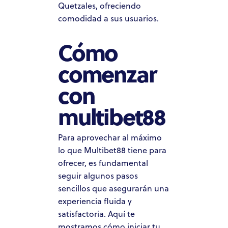
Quetzales, ofreciendo
comodidad a sus usuarios.
Cómo
comenzar
con
multibet88
Para aprovechar al máximo
lo que Multibet88 tiene para
ofrecer, es fundamental
seguir algunos pasos
sencillos que asegurarán una
experiencia fluida y
satisfactoria. Aquí te
mostramos cómo iniciar tu