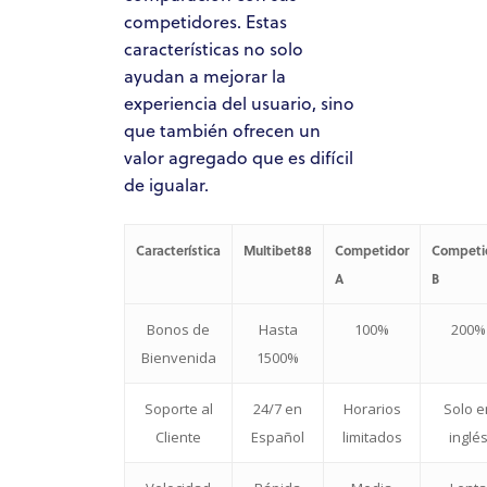
competidores. Estas
características no solo
ayudan a mejorar la
experiencia del usuario, sino
que también ofrecen un
valor agregado que es difícil
de igualar.
HOME
Característica
Multibet88
Competidor
Competi
ABOUT US
A
B
OUR TEAM
Bonos de
Hasta
100%
200%
Bienvenida
1500%
HOW IT WORKS
PACIFIC SANDS PROPERTIES
Soporte al
24/7 en
Horarios
Solo e
Cliente
Español
limitados
inglé
PACIFIC SANDS HOMES