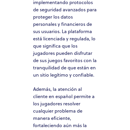
implementando protocolos
de seguridad avanzados para
proteger los datos
personales y financieros de
sus usuarios. La plataforma
está licenciada y regulada, lo
que significa que los
jugadores pueden disfrutar
de sus juegos favoritos con la
tranquilidad de que están en
un sitio legítimo y confiable.
Además, la atención al
cliente en español permite a
los jugadores resolver
cualquier problema de
manera eficiente,
fortaleciendo aún más la