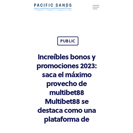
Hit enter to search or ESC to
close
PUBLIC
Increíbles bonos y
promociones 2023:
saca el máximo
provecho de
multibet88
Multibet88 se
destaca como una
plataforma de