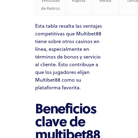
Velocidad
Rápida
Media
Lenta
ACQUISITION CRITERIA
de Retiros
PRESS & MEDIA
Esta tabla resalta las ventajas
PACIFIC SANDS RYANIK HOLDINGS
competitivas que Multibet88
INVEST NOW
tiene sobre otros casinos en
línea, especialmente en
PACIFIC SANDS RYANI
INVESTOR PORTAL
términos de bonos y servicio
HOLDINGS
al cliente. Esto contribuye a
que los jugadores elijan
Multibet88 como su
plataforma favorita.
Beneficios
clave de
multibet88