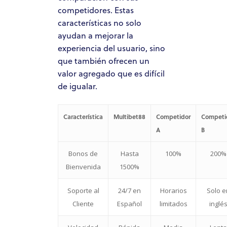
competidores. Estas
características no solo
ayudan a mejorar la
experiencia del usuario, sino
que también ofrecen un
valor agregado que es difícil
de igualar.
HOME
Característica
Multibet88
Competidor
Competi
ABOUT US
A
B
OUR TEAM
Bonos de
Hasta
100%
200%
Bienvenida
1500%
HOW IT WORKS
PACIFIC SANDS PROPERTIES
Soporte al
24/7 en
Horarios
Solo e
Cliente
Español
limitados
inglé
PACIFIC SANDS HOMES