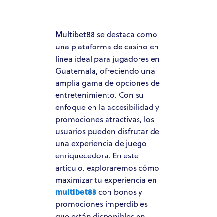
Multibet88 se destaca como
una plataforma de casino en
línea ideal para jugadores en
Guatemala, ofreciendo una
amplia gama de opciones de
entretenimiento. Con su
enfoque en la accesibilidad y
promociones atractivas, los
usuarios pueden disfrutar de
una experiencia de juego
enriquecedora. En este
artículo, exploraremos cómo
maximizar tu experiencia en
multibet88
con bonos y
promociones imperdibles
que están disponibles en