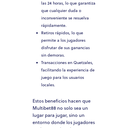
las 24 horas, lo que garantiza
que cualquier duda o
inconveniente se resuelva
rápidamente.
Retiros rápidos, lo que
permite a los jugadores
disfrutar de sus ganancias
sin demoras.
Transacciones en Quetzales,
facilitando la experiencia de
juego para los usuarios
locales.
Estos beneficios hacen que
Multibet88 no solo sea un
lugar para jugar, sino un
entorno donde los jugadores