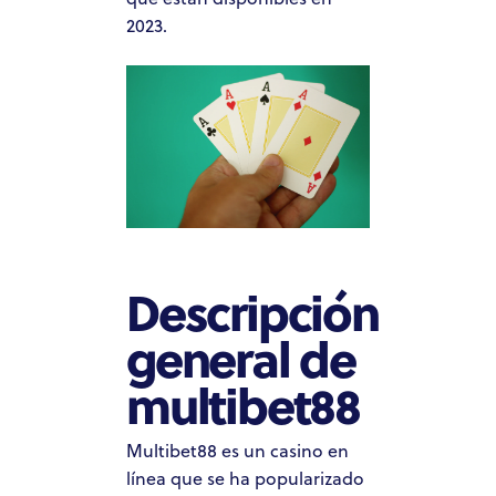
2023.
Descripción
general de
multibet88
Multibet88 es un casino en
línea que se ha popularizado