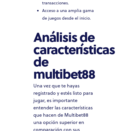
transacciones.
Acceso a una amplia gama
de juegos desde el inicio.
Análisis de
características
de
multibet88
Una vez que te hayas
registrado y estés listo para
jugar, es importante
entender las características
que hacen de Multibet88
una opción superior en
comparación con sus