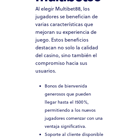
Al elegir Multibet88, los
jugadores se benefician de
varias características que
mejoran su experiencia de
juego. Estos beneficios
destacan no solo la calidad
del casino, sino también el
compromiso hacia sus
usuarios.
Bonos de bienvenida
generosos que pueden
llegar hasta el 1500%,
permitiendo a los nuevos
jugadores comenzar con una
ventaja significativa.
Soporte al cliente disponible