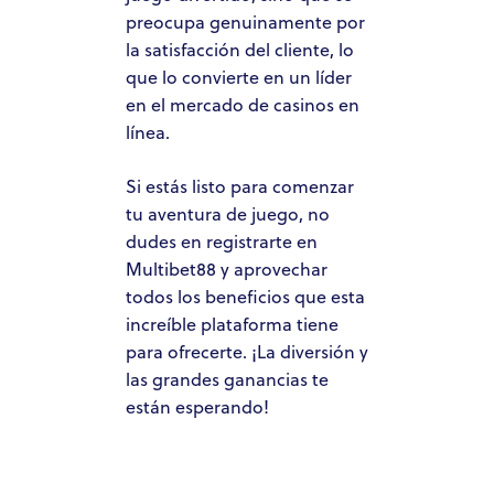
preocupa genuinamente por
la satisfacción del cliente, lo
que lo convierte en un líder
en el mercado de casinos en
línea.
Si estás listo para comenzar
tu aventura de juego, no
dudes en registrarte en
Multibet88 y aprovechar
todos los beneficios que esta
increíble plataforma tiene
para ofrecerte. ¡La diversión y
las grandes ganancias te
están esperando!