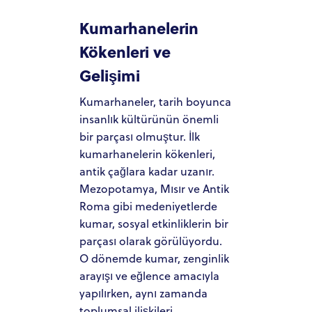
Kumarhanelerin
Kökenleri ve
Gelişimi
Kumarhaneler, tarih boyunca
insanlık kültürünün önemli
bir parçası olmuştur. İlk
kumarhanelerin kökenleri,
antik çağlara kadar uzanır.
Mezopotamya, Mısır ve Antik
Roma gibi medeniyetlerde
kumar, sosyal etkinliklerin bir
parçası olarak görülüyordu.
O dönemde kumar, zenginlik
arayışı ve eğlence amacıyla
yapılırken, aynı zamanda
toplumsal ilişkileri