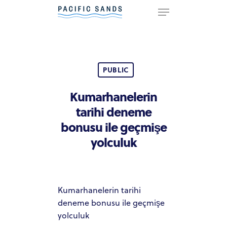
Hit enter to search or ESC to
close
PUBLIC
Kumarhanelerin
tarihi deneme
bonusu ile geçmişe
yolculuk
Kumarhanelerin tarihi
deneme bonusu ile geçmişe
yolculuk