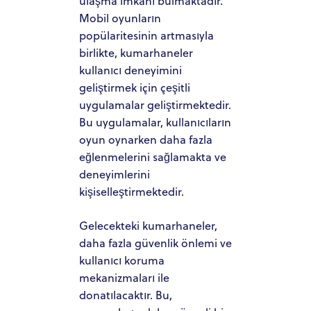
ulaşma imkanı bulmaktadır.
Mobil oyunların
popülaritesinin artmasıyla
birlikte, kumarhaneler
kullanıcı deneyimini
geliştirmek için çeşitli
uygulamalar geliştirmektedir.
Bu uygulamalar, kullanıcıların
oyun oynarken daha fazla
eğlenmelerini sağlamakta ve
deneyimlerini
kişiselleştirmektedir.
Gelecekteki kumarhaneler,
daha fazla güvenlik önlemi ve
kullanıcı koruma
mekanizmaları ile
donatılacaktır. Bu,