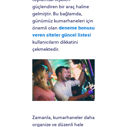
güçlendiren bir araç haline
gelmiştir. Bu bağlamda,
günümüz kumarhaneleri için
önemli olan
deneme bonusu
veren siteler güncel listesi
kullanıcıların dikkatini
çekmektedir.
Zamanla, kumarhaneler daha
organize ve düzenli hale