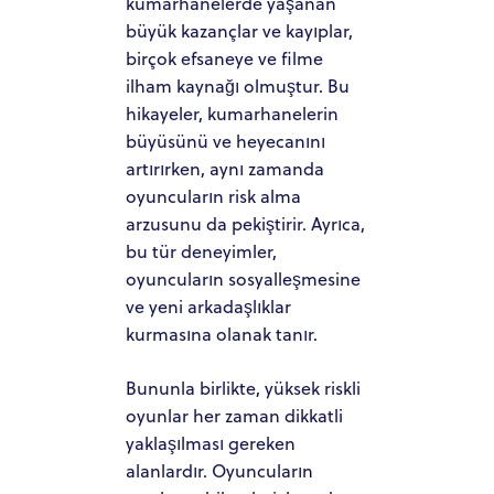
kumarhanelerde yaşanan
büyük kazançlar ve kayıplar,
PRESS & MEDIA
birçok efsaneye ve filme
PACIFIC SANDS RYANIK HOLDINGS
ilham kaynağı olmuştur. Bu
hikayeler, kumarhanelerin
INVEST NOW
büyüsünü ve heyecanını
PACIFIC SANDS RYANI
artırırken, aynı zamanda
INVESTOR PORTAL
HOLDINGS
oyuncuların risk alma
arzusunu da pekiştirir. Ayrıca,
bu tür deneyimler,
oyuncuların sosyalleşmesine
ve yeni arkadaşlıklar
kurmasına olanak tanır.
Bununla birlikte, yüksek riskli
oyunlar her zaman dikkatli
yaklaşılması gereken
alanlardır. Oyuncuların