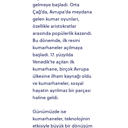
gelmeye başladı. Orta
Çağ’da, Avrupa’da meydana
gelen kumar oyunları,
özellikle aristokratlar
arasında popülerlik kazandı.
Bu dönemde, ilk resmi
kumarhaneler açılmaya
başladı. 17. yüzyılda
Venedik’te açılan ilk
kumarhane, birçok Avrupa
ülkesine ilham kaynağı oldu
ve kumarhaneler, sosyal
hayatın ayrılmaz bir parçası
haline geldi.
Günümüzde ise
kumarhaneler, teknolojinin
etkisiyle büyük bir dönüşüm