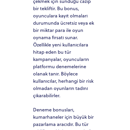
çekmek için sunduğu cazip
bir tekliftir. Bu bonus,
oyunculara kayıt olmaları
durumunda ücretsiz veya ek
bir miktar para ile oyun
oynama fırsatı sunar.
Özellikle yeni kullanıcılara
hitap eden bu tür
kampanyalar, oyuncuların
platformu denemelerine
olanak tanır. Böylece
kullanıcılar, herhangi bir risk
olmadan oyunların tadını
çıkarabilirler.
Deneme bonusları,
kumarhaneler için büyük bir
pazarlama aracıdır. Bu tür