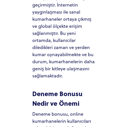
geçirmiştir. İnternetin
yaygınlaşması ile sanal
kumarhaneler ortaya çıkmış
ve global ölçekte erişim
sağlanmıştır. Bu yeni
ortamda, kullanıcılar
diledikleri zaman ve yerden
kumar oynayabilmekte ve bu
durum, kumarhanelerin daha
geniş bir kitleye ulaşmasını
sağlamaktadır.
Deneme Bonusu
Nedir ve Önemi
Deneme bonusu, online
kumarhanelerin kullanıcıları