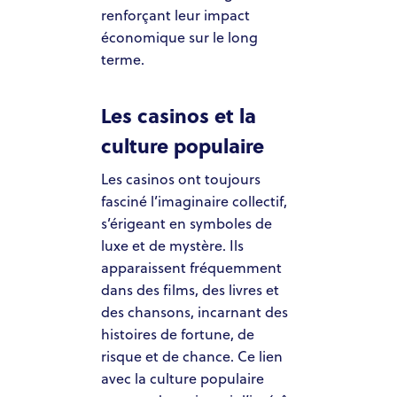
renforçant leur impact
économique sur le long
terme.
Les casinos et la
culture populaire
Les casinos ont toujours
fasciné l’imaginaire collectif,
s’érigeant en symboles de
luxe et de mystère. Ils
apparaissent fréquemment
dans des films, des livres et
des chansons, incarnant des
histoires de fortune, de
risque et de chance. Ce lien
avec la culture populaire