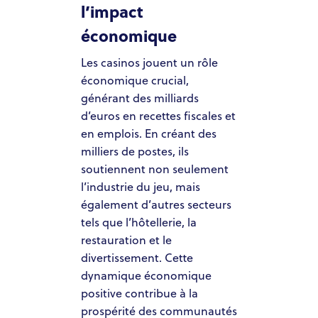
l’impact
économique
Les casinos jouent un rôle
HOME
économique crucial,
générant des milliards
ABOUT US
d’euros en recettes fiscales et
OUR TEAM
en emplois. En créant des
milliers de postes, ils
HOW IT WORKS
soutiennent non seulement
PACIFIC SANDS PROPERTIES
l’industrie du jeu, mais
également d’autres secteurs
PACIFIC SANDS HOMES
tels que l’hôtellerie, la
restauration et le
ACQUISITION CRITERIA
divertissement. Cette
PRESS & MEDIA
dynamique économique
positive contribue à la
PACIFIC SANDS RYANIK HOLDINGS
prospérité des communautés