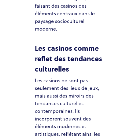
faisant des casinos des
éléments centraux dans le
paysage socioculturel
moderne.
Les casinos comme
reflet des tendances
culturelles
Les casinos ne sont pas
seulement des lieux de jeux,
mais aussi des miroirs des
tendances culturelles
contemporaines. Ils
incorporent souvent des
éléments modernes et
artistiques, reflétant ainsi les