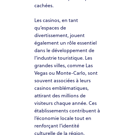
cachées.
Les casinos, en tant
qu’espaces de
divertissement, jouent
également un rôle essentiel
dans le développement de
l’industrie touristique. Les
grandes villes, comme Las
Vegas ou Monte-Carlo, sont
souvent associées à leurs
casinos emblématiques,
attirant des millions de
visiteurs chaque année. Ces
établissements contribuent à
l’économie locale tout en
renforçant l’identité
culturelle de la région,