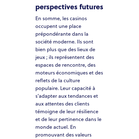
perspectives futures
En somme, les casinos
occupent une place
prépondérante dans la
société moderne. Ils sont
bien plus que des lieux de
jeux ; ils représentent des
espaces de rencontre, des
moteurs économiques et des
reflets de la culture
populaire. Leur capacité à
s’adapter aux tendances et
aux attentes des clients
témoigne de leur résilience
et de leur pertinence dans le
monde actuel. En
promouvant des valeurs