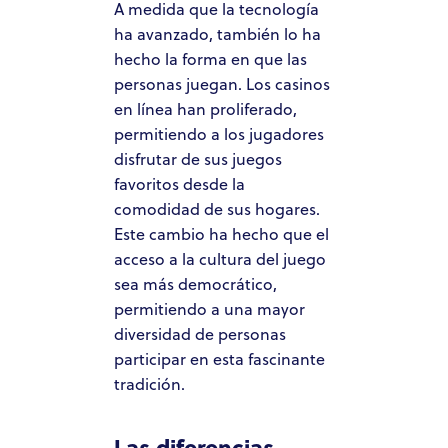
A medida que la tecnología
ha avanzado, también lo ha
hecho la forma en que las
personas juegan. Los casinos
en línea han proliferado,
permitiendo a los jugadores
disfrutar de sus juegos
favoritos desde la
comodidad de sus hogares.
Este cambio ha hecho que el
acceso a la cultura del juego
sea más democrático,
permitiendo a una mayor
diversidad de personas
participar en esta fascinante
tradición.
Las diferencias