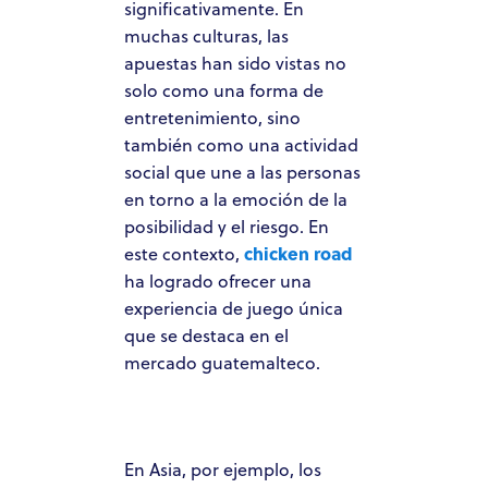
significativamente. En
muchas culturas, las
apuestas han sido vistas no
solo como una forma de
entretenimiento, sino
también como una actividad
social que une a las personas
en torno a la emoción de la
posibilidad y el riesgo. En
este contexto,
chicken road
ha logrado ofrecer una
experiencia de juego única
que se destaca en el
mercado guatemalteco.
En Asia, por ejemplo, los