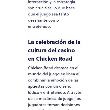
interacción y la estrategia
son cruciales, lo que hace
que el juego sea tanto
desafiante como
entretenido.
La celebración de la
cultura del casino
en Chicken Road
Chicken Road destaca en el
mundo del juego en línea al
combinar la emoción de las
apuestas con un diseño
lúdico y entretenido. A través
de su mecánica de juego, los
jugadores toman decisiones