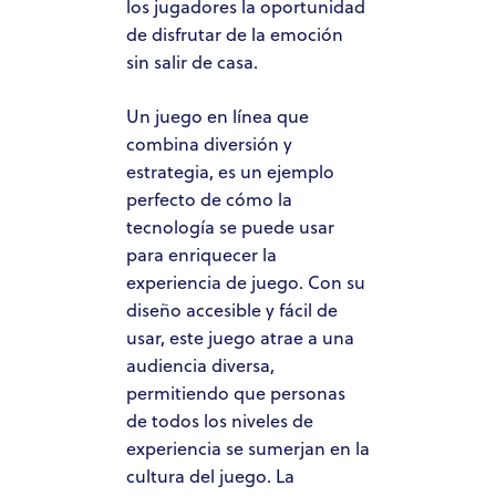
los jugadores la oportunidad
HOLDINGS
de disfrutar de la emoción
sin salir de casa.
Un juego en línea que
combina diversión y
estrategia, es un ejemplo
perfecto de cómo la
tecnología se puede usar
para enriquecer la
experiencia de juego. Con su
diseño accesible y fácil de
usar, este juego atrae a una
audiencia diversa,
permitiendo que personas
de todos los niveles de
experiencia se sumerjan en la
cultura del juego. La