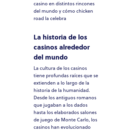
casino en distintos rincones
del mundo y cómo chicken
road la celebra
La historia de los
casinos alrededor
del mundo
La cultura de los casinos
tiene profundas raíces que se
extienden a lo largo de la
historia de la humanidad.
Desde los antiguos romanos
que jugaban a los dados
hasta los elaborados salones
de juego de Monte Carlo, los
casinos han evolucionado