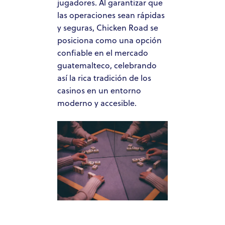
jugadores. Al garantizar que
las operaciones sean rápidas
y seguras, Chicken Road se
posiciona como una opción
confiable en el mercado
guatemalteco, celebrando
así la rica tradición de los
casinos en un entorno
moderno y accesible.