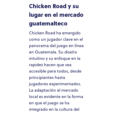
Chicken Road y su
lugar en el mercado
guatemalteco
Chicken Road ha emergido
como un jugador clave en el
panorama del juego en línea
en Guatemala. Su diseño
intuitivo y su enfoque en la
rapidez hacen que sea
accesible para todos, desde
principiantes hasta
jugadores experimentados.
La adaptación al mercado
local es evidente en la forma
en que el juego se ha
integrado en la cultura del