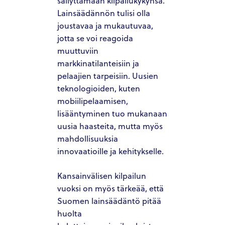
säilyttämään kilpailukykynsä.
Lainsäädännön tulisi olla
HOW IT WORKS
joustavaa ja mukautuvaa,
PACIFIC SANDS PROPERTIES
jotta se voi reagoida
muuttuviin
PACIFIC SANDS HOMES
markkinatilanteisiin ja
pelaajien tarpeisiin. Uusien
ACQUISITION CRITERIA
teknologioiden, kuten
PRESS & MEDIA
mobiilipelaamisen,
lisääntyminen tuo mukanaan
PACIFIC SANDS RYANIK HOLDINGS
uusia haasteita, mutta myös
INVEST NOW
mahdollisuuksia
innovaatioille ja kehitykselle.
PACIFIC SANDS RYANI
INVESTOR PORTAL
HOLDINGS
Kansainvälisen kilpailun
vuoksi on myös tärkeää, että
Suomen lainsäädäntö pitää
huolta