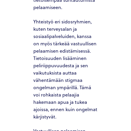
pelaamiseen.
Yhteistyö eri sidosryhmien,
kuten terveysalan ja
sosiaalipalveluiden, kanssa
on myös tärkeää vastuullisen
pelaamisen edistämisessä.
Tietoisuuden lisääminen
peliriippuvuudesta ja sen
vaikutuksista auttaa
vähentämään stigmaa
ongelman ympärillä. Tämä
voi rohkaista pelaajia
hakemaan apua ja tukea
ajoissa, ennen kuin ongelmat
kärjistyvät.
Vastuullisen pelaamisen