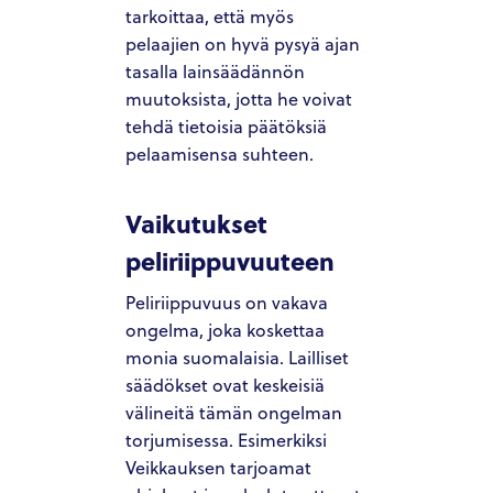
tarkoittaa, että myös
pelaajien on hyvä pysyä ajan
tasalla lainsäädännön
muutoksista, jotta he voivat
tehdä tietoisia päätöksiä
pelaamisensa suhteen.
Vaikutukset
peliriippuvuuteen
Peliriippuvuus on vakava
ongelma, joka koskettaa
monia suomalaisia. Lailliset
säädökset ovat keskeisiä
välineitä tämän ongelman
torjumisessa. Esimerkiksi
Veikkauksen tarjoamat