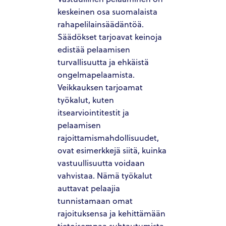
keskeinen osa suomalaista
rahapelilainsäädäntöä.
Säädökset tarjoavat keinoja
edistää pelaamisen
turvallisuutta ja ehkäistä
ongelmapelaamista.
Veikkauksen tarjoamat
työkalut, kuten
itsearviointitestit ja
pelaamisen
rajoittamismahdollisuudet,
ovat esimerkkejä siitä, kuinka
vastuullisuutta voidaan
vahvistaa. Nämä työkalut
auttavat pelaajia
tunnistamaan omat
rajoituksensa ja kehittämään
tietoisempaa suhtautumista