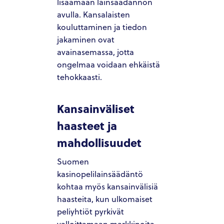
lisäämään lainsäädännön
avulla. Kansalaisten
kouluttaminen ja tiedon
jakaminen ovat
avainasemassa, jotta
ongelmaa voidaan ehkäistä
tehokkaasti.
Kansainväliset
haasteet ja
mahdollisuudet
Suomen
kasinopelilainsäädäntö
kohtaa myös kansainvälisiä
haasteita, kun ulkomaiset
peliyhtiöt pyrkivät
valloittamaan markkinoita.