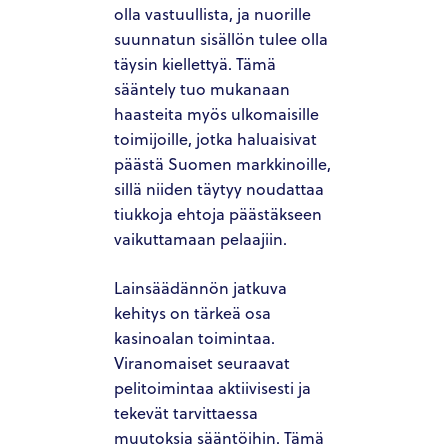
olla vastuullista, ja nuorille
suunnatun sisällön tulee olla
täysin kiellettyä. Tämä
sääntely tuo mukanaan
haasteita myös ulkomaisille
toimijoille, jotka haluaisivat
päästä Suomen markkinoille,
sillä niiden täytyy noudattaa
tiukkoja ehtoja päästäkseen
vaikuttamaan pelaajiin.
Lainsäädännön jatkuva
kehitys on tärkeä osa
kasinoalan toimintaa.
Viranomaiset seuraavat
pelitoimintaa aktiivisesti ja
tekevät tarvittaessa
muutoksia sääntöihin. Tämä