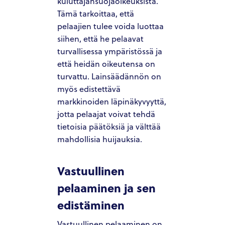
kuluttajansuojaoikeuksista.
Tämä tarkoittaa, että
pelaajien tulee voida luottaa
siihen, että he pelaavat
turvallisessa ympäristössä ja
että heidän oikeutensa on
turvattu. Lainsäädännön on
myös edistettävä
markkinoiden läpinäkyvyyttä,
jotta pelaajat voivat tehdä
tietoisia päätöksiä ja välttää
mahdollisia huijauksia.
Vastuullinen
pelaaminen ja sen
edistäminen
Vastuullinen pelaaminen on