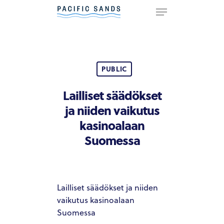
Hit enter to search or ESC to
close
PUBLIC
Lailliset säädökset
ja niiden vaikutus
kasinoalaan
Suomessa
Lailliset säädökset ja niiden
vaikutus kasinoalaan
Suomessa