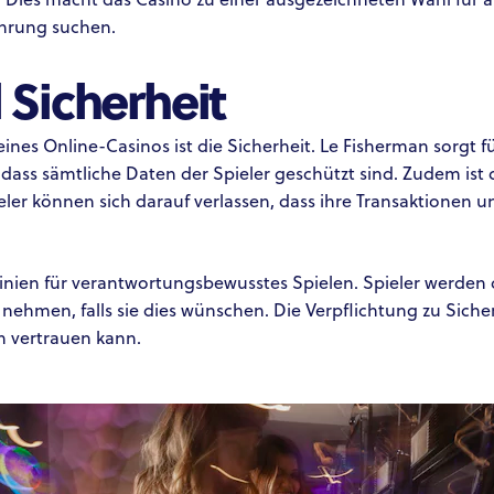
hrung suchen.
 Sicherheit
eines Online-Casinos ist die Sicherheit. Le Fisherman sorgt f
, dass sämtliche Daten der Spieler geschützt sind. Zudem ist d
pieler können sich darauf verlassen, dass ihre Transaktionen
tlinien für verantwortungsbewusstes Spielen. Spieler werden 
 nehmen, falls sie dies wünschen. Die Verpflichtung zu Siche
n vertrauen kann.