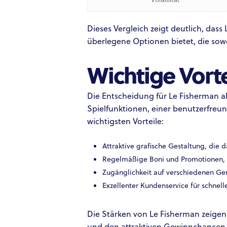
Dieses Vergleich zeigt deutlich, das
überlegene Optionen bietet, die sow
Wichtige Vorte
Die Entscheidung für Le Fisherman al
Spielfunktionen, einer benutzerfreun
wichtigsten Vorteile:
Attraktive grafische Gestaltung, die d
Regelmäßige Boni und Promotionen, 
Zugänglichkeit auf verschiedenen Ger
Exzellenter Kundenservice für schnell
Die Stärken von Le Fisherman zeigen 
und den attraktiven Gewinnchancen. D