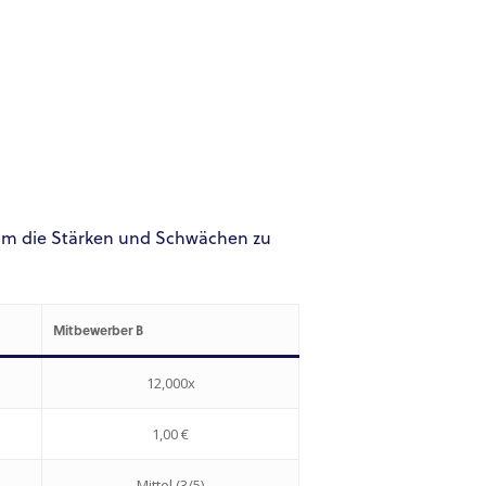
 Um die Stärken und Schwächen zu
Mitbewerber B
12,000x
1,00 €
Mittel (3/5)