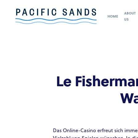
ABOUT
HOME
US
Le Fisherma
Wa
Das Online-Casino erfreut sich immer
Vielzahl von Spielen wünschen. In d