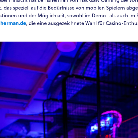
, das speziell auf die Bedürfnisse von mobilen Spielern abg
ionen und der Möglichkeit, sowohl im Demo- als auch im E
isherman.de
, die eine ausgezeichnete Wahl für Casino-Enthus