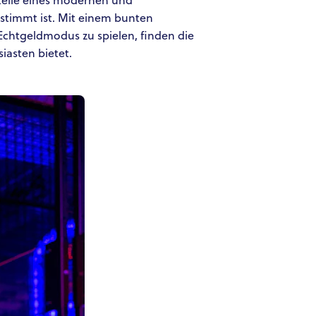
estimmt ist. Mit einem bunten
chtgeldmodus zu spielen, finden die
iasten bietet.