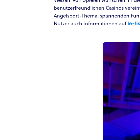
benutzerfreundlichen Casinos vereint
Angelsport-Thema, spannenden Funkt
Nutzer auch Informationen auf
le-f
Hit enter to search or ESC to close