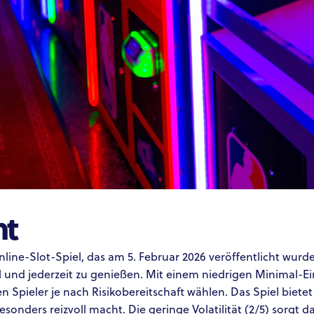
ht
nline-Slot-Spiel, das am 5. Februar 2026 veröffentlicht wurde
ll und jederzeit zu genießen. Mit einem niedrigen Minimal-E
 Spieler je nach Risikobereitschaft wählen. Das Spiel biete
sonders reizvoll macht. Die geringe Volatilität (2/5) sorgt d