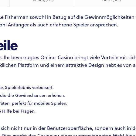
s Le Fisherman sowohl in Bezug auf die Gewinnmöglichkeiten 
ohl Anfänger als auch erfahrene Spieler ansprechen.
ile
s Ihr bevorzugtes Online-Casino bringt viele Vorteile mit 
dlichen Plattform und einem attraktive Design hebt es von a
as Spielerlebnis verbessert.
die die Gewinnchancen erhöhen.
äten, perfekt für mobiles Spielen.
e Hilfe bei Fragen.
sich nicht nur in der Benutzeroberfläche, sondern auch in d
ies macht das Casino zu einer ausgezeichneten Wahl für all