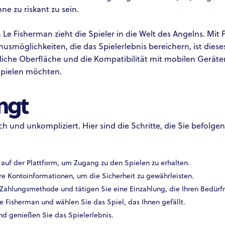
e zu riskant zu sein.
e Fisherman zieht die Spieler in die Welt des Angelns. Mit 
nusmöglichkeiten, die das Spielerlebnis bereichern, ist dies
iche Oberfläche und die Kompatibilität mit mobilen Geräte
 spielen möchten.
ngt
ch und unkompliziert. Hier sind die Schritte, die Sie befolgen
h auf der Plattform, um Zugang zu den Spielen zu erhalten.
re Kontoinformationen, um die Sicherheit zu gewährleisten.
Zahlungsmethode und tätigen Sie eine Einzahlung, die Ihren Bedürfni
e Fisherman und wählen Sie das Spiel, das Ihnen gefällt.
d genießen Sie das Spielerlebnis.