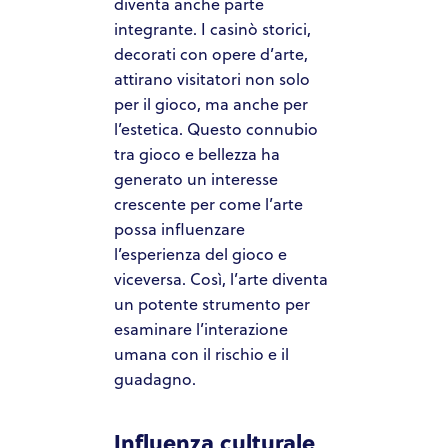
diventa anche parte
integrante. I casinò storici,
decorati con opere d’arte,
attirano visitatori non solo
per il gioco, ma anche per
l’estetica. Questo connubio
tra gioco e bellezza ha
generato un interesse
crescente per come l’arte
possa influenzare
l’esperienza del gioco e
viceversa. Così, l’arte diventa
un potente strumento per
esaminare l’interazione
umana con il rischio e il
guadagno.
Influenza culturale