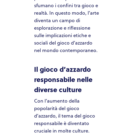
sfumano i confini tra gioco e
realtà. In questo modo, l’arte
diventa un campo di
esplorazione e riflessione
sulle implicazioni etiche e
sociali del gioco d’azzardo
nel mondo contemporaneo.
Il gioco d’azzardo
responsabile nelle
diverse culture
Con l’aumento della
popolarità del gioco
d’azzardo, il tema del gioco
responsabile è diventato
cruciale in molte culture.