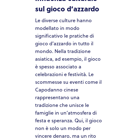
sul gioco d’azzardo
Le diverse culture hanno
modellato in modo
significativo le pratiche di
gioco d’azzardo in tutto il
mondo. Nella tradizione
asiatica, ad esempio, il gioco
è spesso associato a
celebrazioni e festività. Le
scommesse su eventi come il
Capodanno cinese
rappresentano una
tradizione che unisce le
famiglie in un’atmosfera di
festa e speranza. Qui, il gioco
non è solo un modo per
vincere denaro, ma un rito