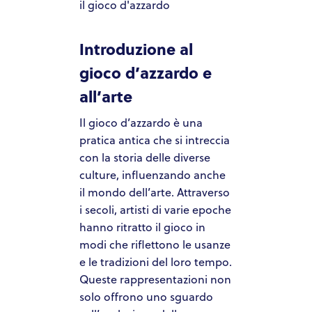
il gioco d'azzardo
Introduzione al
gioco d’azzardo e
all’arte
Il gioco d’azzardo è una
pratica antica che si intreccia
con la storia delle diverse
culture, influenzando anche
il mondo dell’arte. Attraverso
i secoli, artisti di varie epoche
hanno ritratto il gioco in
modi che riflettono le usanze
e le tradizioni del loro tempo.
Queste rappresentazioni non
solo offrono uno sguardo