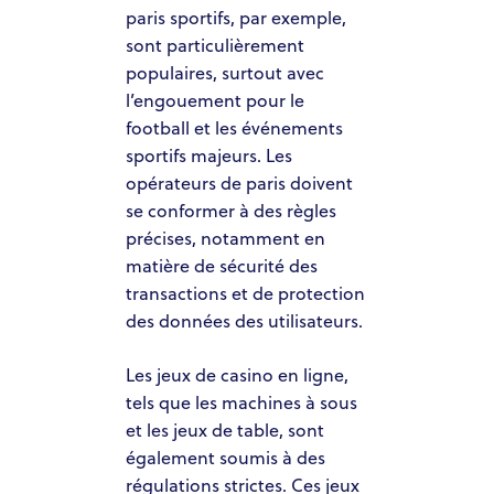
paris sportifs, par exemple,
sont particulièrement
populaires, surtout avec
l’engouement pour le
football et les événements
sportifs majeurs. Les
opérateurs de paris doivent
se conformer à des règles
précises, notamment en
matière de sécurité des
transactions et de protection
des données des utilisateurs.
Les jeux de casino en ligne,
tels que les machines à sous
et les jeux de table, sont
également soumis à des
régulations strictes. Ces jeux