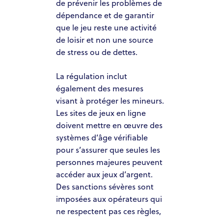
de prévenir les problèmes de
dépendance et de garantir
PACIFIC SANDS RYANIK HOLDINGS
que le jeu reste une activité
INVEST NOW
de loisir et non une source
de stress ou de dettes.
PACIFIC SANDS RYANI
INVESTOR PORTAL
HOLDINGS
La régulation inclut
également des mesures
visant à protéger les mineurs.
Les sites de jeux en ligne
doivent mettre en œuvre des
systèmes d’âge vérifiable
pour s’assurer que seules les
personnes majeures peuvent
accéder aux jeux d’argent.
Des sanctions sévères sont
imposées aux opérateurs qui
ne respectent pas ces règles,