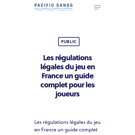
Hit enter to search or ESC to
close
PUBLIC
Les régulations
légales du jeu en
France un guide
complet pour les
joueurs
Les régulations légales du jeu
en France un guide complet