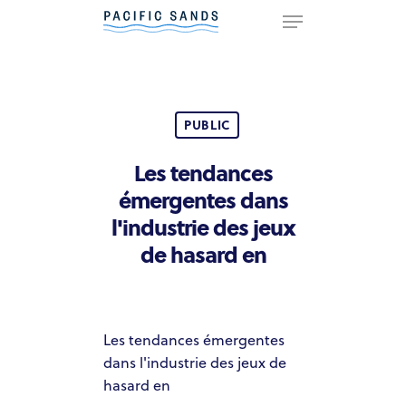
Hit enter to search or ESC to
close
PUBLIC
Les tendances
émergentes dans
l'industrie des jeux
de hasard en
Les tendances émergentes
dans l'industrie des jeux de
hasard en