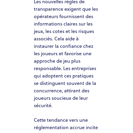
Les nouvelles règles de
transparence exigent que les
opérateurs fournissent des
informations claires sur les
jeux, les cotes et les risques
associés. Cela aide à
instaurer la confiance chez
les joueurs et favorise une
approche de jeu plus
responsable. Les entreprises
qui adoptent ces pratiques
se distinguent souvent de la
concurrence, attirant des
joueurs soucieux de leur
sécurité.
Cette tendance vers une
réglementation accrue incite