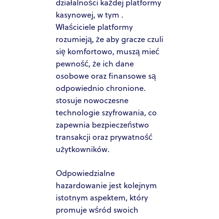
działalności każdej platformy
kasynowej, w tym .
Właściciele platformy
rozumieją, że aby gracze czuli
się komfortowo, muszą mieć
pewność, że ich dane
osobowe oraz finansowe są
odpowiednio chronione.
stosuje nowoczesne
technologie szyfrowania, co
zapewnia bezpieczeństwo
transakcji oraz prywatność
użytkowników.
Odpowiedzialne
hazardowanie jest kolejnym
istotnym aspektem, który
promuje wśród swoich