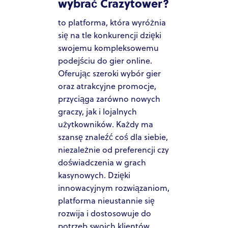
wybrać Crazytower?
to platforma, która wyróżnia
się na tle konkurencji dzięki
swojemu kompleksowemu
podejściu do gier online.
Oferując szeroki wybór gier
oraz atrakcyjne promocje,
przyciąga zarówno nowych
graczy, jak i lojalnych
użytkowników. Każdy ma
szansę znaleźć coś dla siebie,
niezależnie od preferencji czy
doświadczenia w grach
kasynowych. Dzięki
innowacyjnym rozwiązaniom,
platforma nieustannie się
rozwija i dostosowuje do
potrzeb swoich klientów.