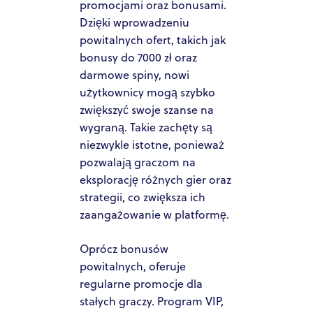
promocjami oraz bonusami.
HOME
Dzięki wprowadzeniu
powitalnych ofert, takich jak
ABOUT US
bonusy do 7000 zł oraz
OUR TEAM
darmowe spiny, nowi
użytkownicy mogą szybko
HOW IT WORKS
zwiększyć swoje szanse na
PACIFIC SANDS PROPERTIES
wygraną. Takie zachęty są
niezwykle istotne, ponieważ
PACIFIC SANDS HOMES
pozwalają graczom na
eksplorację różnych gier oraz
ACQUISITION CRITERIA
strategii, co zwiększa ich
PRESS & MEDIA
zaangażowanie w platformę.
PACIFIC SANDS RYANIK HOLDINGS
Oprócz bonusów
INVEST NOW
powitalnych, oferuje
regularne promocje dla
PACIFIC SANDS RYANI
INVESTOR PORTAL
stałych graczy. Program VIP,
HOLDINGS