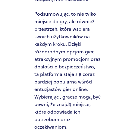
Podsumowując, to nie tylko
miejsce do gry, ale również
przestrzeń, która wspiera
swoich użytkowników na
każdym kroku. Dzięki
różnorodnym opcjom gier,
atrakcyjnym promocjom oraz
dbałości o bezpieczeństwo,
ta platforma staje się coraz
bardziej popularna wśród
entuzjastów gier online.
Wybierając , gracze mogą być
pewni, że znajdą miejsce,
które odpowiada ich
potrzebom oraz
oczekiwaniom.