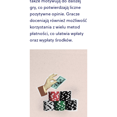
także motywują do dalszej
gry, co potwierdzają liczne
pozytywne opinie. Gracze
doceniają również możliwość
korzystania z wielu metod
płatności, co ułatwia wpłaty
oraz wypłaty środków.