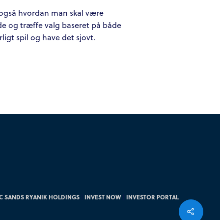
n også hvordan man skal være
de og træffe valg baseret på både
igt spil og have det sjovt.
IC SANDS RYANIK HOLDINGS
|
INVEST NOW
|
INVESTOR PORTAL