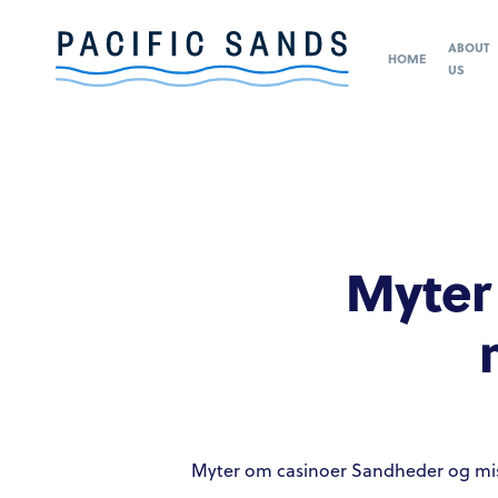
ABOUT
HOME
US
Myter
Myter om casinoer Sandheder og misf