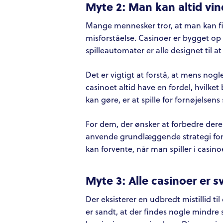
Myte 2: Man kan altid vin
Mange mennesker tror, at man kan find
misforståelse. Casinoer er bygget op 
spilleautomater er alle designet til a
Det er vigtigt at forstå, at mens nogle
casinoet altid have en fordel, hvilket
kan gøre, er at spille for fornøjelsens
For dem, der ønsker at forbedre deres
anvende grundlæggende strategi for at
kan forvente, når man spiller i casino
Myte 3: Alle casinoer er s
Der eksisterer en udbredt mistillid ti
er sandt, at der findes nogle mindre