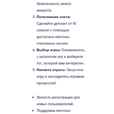
безопасность своего
аккаунта.
Пополнение счета:
Сделайте депозит от 10
сомони с помощью
доступных местных
платежных систем.
Выбор игры:
Ознакомьтесь
с каталогом игр и выберите
тот, который вам интересен.
Начните играть:
Запустите
игру и насладитесь игровым
процессом!
Легкость регистрации для
новых пользователей.
Поддержка местных