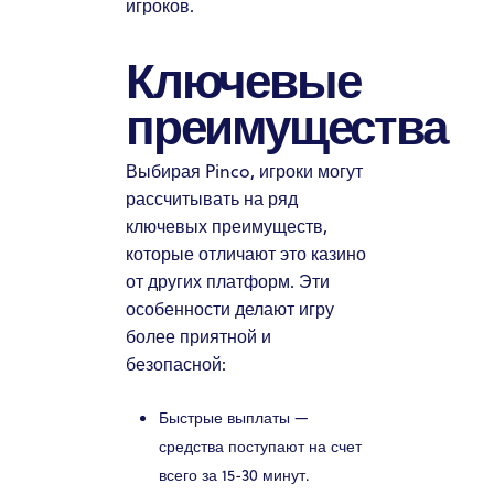
игроков.
Ключевые
преимущества
Выбирая Pinco, игроки могут
рассчитывать на ряд
ключевых преимуществ,
которые отличают это казино
от других платформ. Эти
особенности делают игру
более приятной и
безопасной:
Быстрые выплаты —
средства поступают на счет
всего за 15-30 минут.