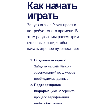
Как начать
играть
Запуск игры в Pinco прост и
не требует много времени. В
этом разделе мы рассмотрим
ключевые шаги, чтобы
начать игровое путешествие:
Создание аккаунта:
Зайдите на сайт Pinco и
зарегистрируйтесь, указав
необходимые данные.
Подтверждение
информации:
Завершите
процесс верификации,
чтобы обеспечить