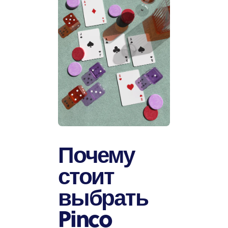
Почему
стоит
выбрать
Pinco