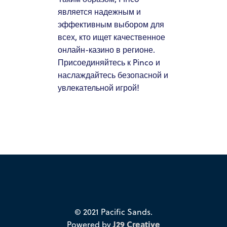
является надежным и
эффективным выбором для
всех, кто ищет качественное
онлайн-казино в регионе.
Присоединяйтесь к Pinco и
наслаждайтесь безопасной и
увлекательной игрой!
© 2021 Pacific Sands.
Powered by
J29 Creative