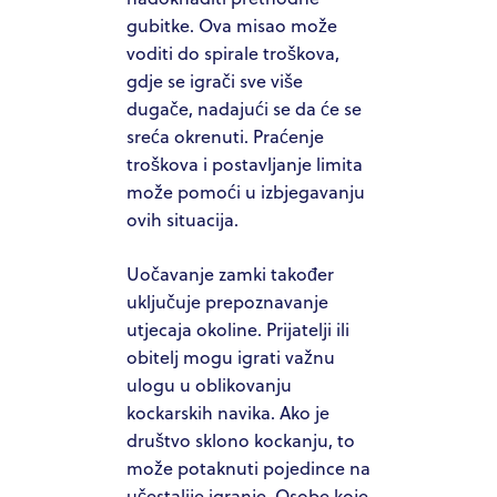
gubitke. Ova misao može
voditi do spirale troškova,
gdje se igrači sve više
dugače, nadajući se da će se
sreća okrenuti. Praćenje
troškova i postavljanje limita
može pomoći u izbjegavanju
ovih situacija.
Uočavanje zamki također
uključuje prepoznavanje
utjecaja okoline. Prijatelji ili
obitelj mogu igrati važnu
ulogu u oblikovanju
kockarskih navika. Ako je
društvo sklono kockanju, to
može potaknuti pojedince na
učestalije igranje. Osobe koje