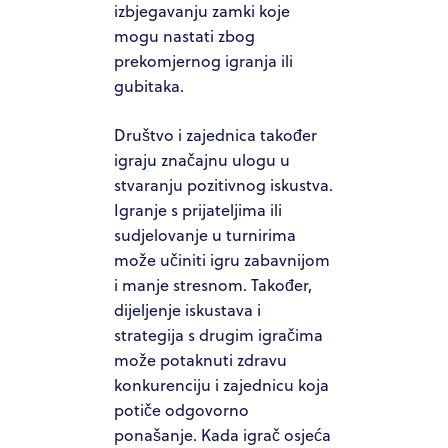
izbjegavanju zamki koje
mogu nastati zbog
ABOUT US
prekomjernog igranja ili
OUR TEAM
gubitaka.
HOW IT WORKS
Društvo i zajednica također
igraju značajnu ulogu u
PACIFIC SANDS PROPERTIES
stvaranju pozitivnog iskustva.
PACIFIC SANDS HOMES
Igranje s prijateljima ili
sudjelovanje u turnirima
ACQUISITION CRITERIA
može učiniti igru zabavnijom
PRESS & MEDIA
i manje stresnom. Također,
dijeljenje iskustava i
PACIFIC SANDS RYANIK HOLDINGS
strategija s drugim igračima
može potaknuti zdravu
INVEST NOW
konkurenciju i zajednicu koja
PACIFIC SANDS RYANI
INVESTOR PORTAL
potiče odgovorno
HOLDINGS
ponašanje. Kada igrač osjeća