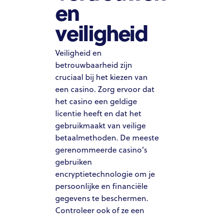
en
veiligheid
Veiligheid en
betrouwbaarheid zijn
cruciaal bij het kiezen van
een casino. Zorg ervoor dat
het casino een geldige
licentie heeft en dat het
gebruikmaakt van veilige
betaalmethoden. De meeste
gerenommeerde casino’s
gebruiken
encryptietechnologie om je
persoonlijke en financiële
gegevens te beschermen.
Controleer ook of ze een