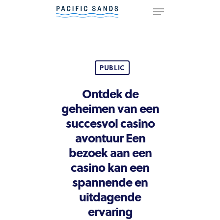
Hit enter to search or ESC to
close
PUBLIC
Ontdek de
geheimen van een
succesvol casino
avontuur Een
bezoek aan een
casino kan een
spannende en
uitdagende
ervaring