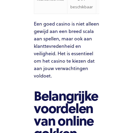
PRESS & MEDIA
beschikbaar
besc
PACIFIC SANDS RYANIK HOLDINGS
Een goed casino is niet alleen
INVEST NOW
gewijd aan een breed scala
PACIFIC SANDS RYANI
aan spellen, maar ook aan
INVESTOR PORTAL
HOLDINGS
klanttevredenheid en
veiligheid. Het is essentieel
om het casino te kiezen dat
aan jouw verwachtingen
voldoet.
Belangrijke
voordelen
van online
gokken