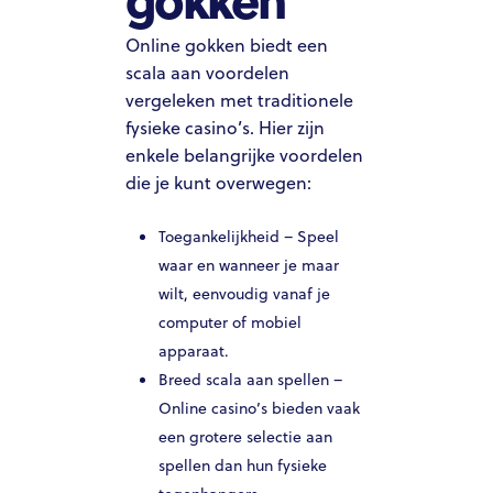
Online gokken biedt een
scala aan voordelen
vergeleken met traditionele
fysieke casino’s. Hier zijn
enkele belangrijke voordelen
die je kunt overwegen:
Toegankelijkheid – Speel
waar en wanneer je maar
wilt, eenvoudig vanaf je
computer of mobiel
apparaat.
Breed scala aan spellen –
Online casino’s bieden vaak
een grotere selectie aan
spellen dan hun fysieke