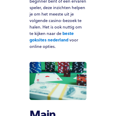
beginner bent of een ervaren
speler, deze inzichten helpen
je om het meeste uit je
volgende casino-bezoek te
halen. Het is ook nuttig om
te kijken naar de
beste
goksites nederland
voor
online opties.
Main