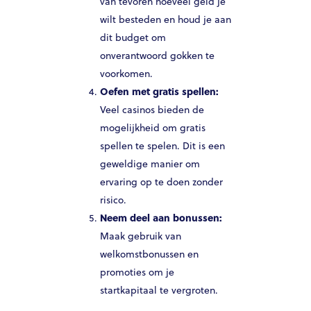
van tevoren hoeveel geld je
wilt besteden en houd je aan
dit budget om
onverantwoord gokken te
voorkomen.
Oefen met gratis spellen:
Veel casinos bieden de
mogelijkheid om gratis
spellen te spelen. Dit is een
geweldige manier om
ervaring op te doen zonder
risico.
Neem deel aan bonussen:
Maak gebruik van
welkomstbonussen en
promoties om je
startkapitaal te vergroten.