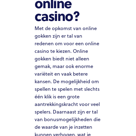
online
casino?
Met de opkomst van online
gokken zijn er tal van
redenen om voor een online
casino te kiezen. Online
gokken biedt niet alleen
gemak, maar ook enorme
variëteit en vaak betere
kansen. De mogelijkheid om
spellen te spelen met slechts
één klik is een grote
aantrekkingskracht voor veel
spelers. Daarnaast zijn er tal
van bonusmogelijkheden die
de waarde van je inzetten
kunnen verhogen, wat je