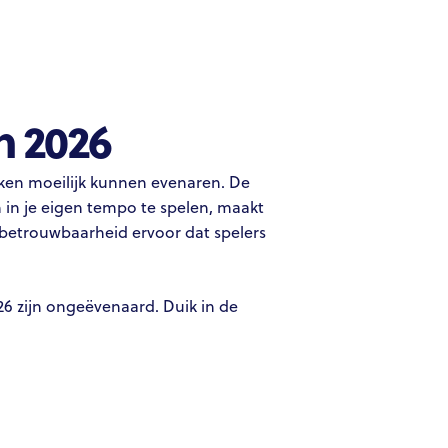
n 2026
okken moeilijk kunnen evenaren. De
 in je eigen tempo te spelen, maakt
n betrouwbaarheid ervoor dat spelers
26 zijn ongeëvenaard. Duik in de