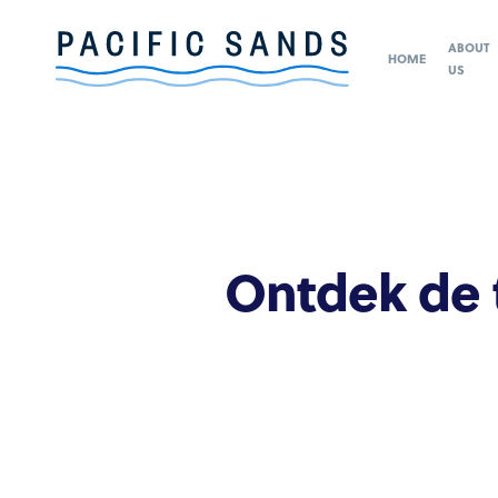
ABOUT
HOME
US
Ontdek de 