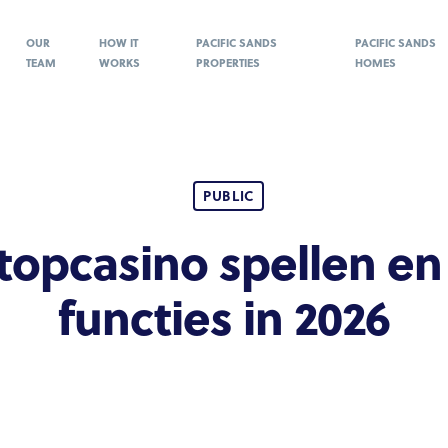
OUR
HOW IT
PACIFIC SANDS
PACIFIC SANDS
TEAM
WORKS
PROPERTIES
HOMES
PUBLIC
topcasino spellen en
functies in 2026