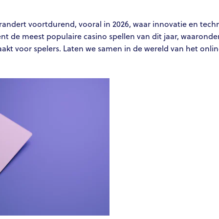
erandert voortdurend, vooral in 2026, waar innovatie en te
nt de meest populaire casino spellen van dit jaar, waaronde
maakt voor spelers. Laten we samen in de wereld van het on