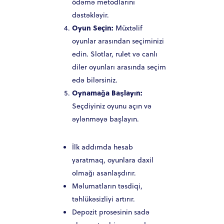
ödəmə metodlarını
dəstəkləyir.
Oyun Seçin:
Müxtəlif
oyunlar arasından seçiminizi
edin. Slotlar, rulet və canlı
diler oyunları arasında seçim
edə bilərsiniz.
Oynamağa Başlayın:
Seçdiyiniz oyunu açın və
əylənməyə başlayın.
İlk addımda hesab
yaratmaq, oyunlara daxil
HOME
olmağı asanlaşdırır.
Məlumatların təsdiqi,
ABOUT US
təhlükəsizliyi artırır.
OUR TEAM
Depozit prosesinin sadə