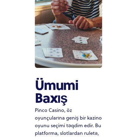
Ümumi
Baxış
Pinco Casino, öz
oyunçularına geniş bir kazino
oyunu seçimi təqdim edir. Bu
platforma, slotlardan ruletə,