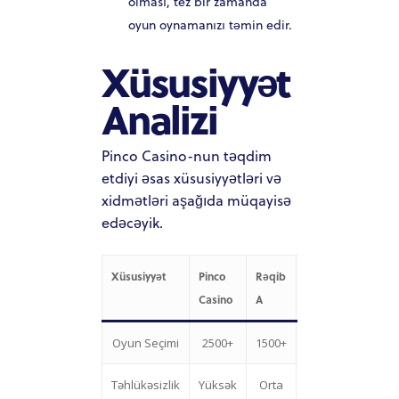
olması, tez bir zamanda
HOW IT WORKS
oyun oynamanızı təmin edir.
PACIFIC SANDS PROPERTIES
Xüsusiyyət
PACIFIC SANDS HOMES
Analizi
ACQUISITION CRITERIA
PRESS & MEDIA
Pinco Casino-nun təqdim
etdiyi əsas xüsusiyyətləri və
PACIFIC SANDS RYANIK HOLDINGS
xidmətləri aşağıda müqayisə
INVEST NOW
edəcəyik.
PACIFIC SANDS RYANI
INVESTOR PORTAL
HOLDINGS
Xüsusiyyət
Pinco
Rəqib
Rəqib
Casino
A
B
Oyun Seçimi
2500+
1500+
2000+
Təhlükəsizlik
Yüksək
Orta
Sadə