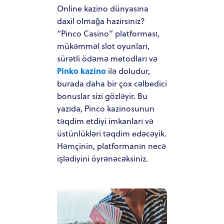
Online kazino dünyasına
daxil olmağa hazırsınız?
“Pinco Casino” platforması,
mükəmməl slot oyunları,
sürətli ödəmə metodları və
Pinko kazino
ilə doludur,
burada daha bir çox cəlbedici
bonuslar sizi gözləyir. Bu
yazıda, Pinco kazinosunun
təqdim etdiyi imkanları və
üstünlükləri təqdim edəcəyik.
Həmçinin, platformanın necə
işlədiyini öyrənəcəksiniz.