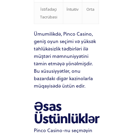
İstifadəçi
İntuitiv
Orta
Sadə
Təcrübəsi
Ümumilikdə, Pinco Casino,
geniş oyun seçimi və yüksək
təhlükəsizlik tədbirləri ilə
müştəri məmnuniyyətini
təmin etməyə yönəlmişdir.
Bu xüsusiyyətlər, onu
bazardakı digər kazinolarla
müqayisədə üstün edir.
Əsas
Üstünlüklər
Pinco Casino-nu seçməyin