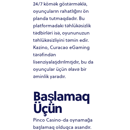
24/7 kömək göstərməklə,
oyunçuların rahatlığını ön
planda tutmaqdadır. Bu
platformadakı təhlükəsizlik
tədbirləri isə, oyununuzun
təhlükəsizliyini təmin edir.
Kazino, Curacao eGaming
tərəfindən
lisenziyalaşdırılmışdır, bu da
oyunçular üçün əlavə bir
əminlik yaradır.
Başlamaq
Üçün
Pinco Casino-da oynamağa
başlamaq olduqca asandır.