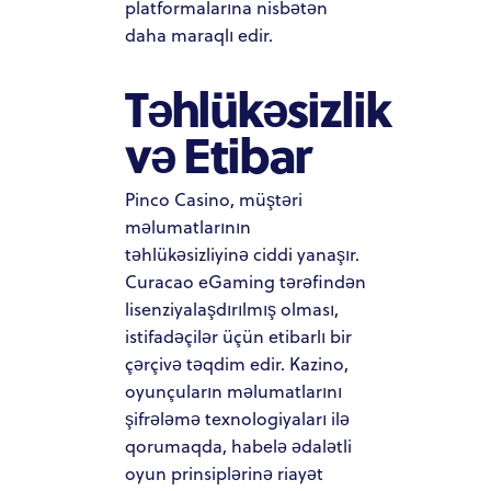
platformalarına nisbətən
daha maraqlı edir.
Təhlükəsizlik
və Etibar
Pinco Casino, müştəri
məlumatlarının
təhlükəsizliyinə ciddi yanaşır.
Curacao eGaming tərəfindən
lisenziyalaşdırılmış olması,
istifadəçilər üçün etibarlı bir
çərçivə təqdim edir. Kazino,
oyunçuların məlumatlarını
şifrələmə texnologiyaları ilə
qorumaqda, habelə ədalətli
oyun prinsiplərinə riayət