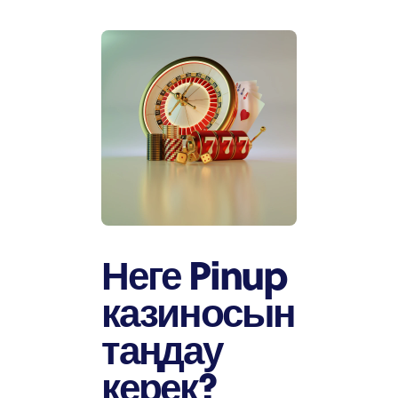
Неге Pinup
казиносын
таңдау
керек?