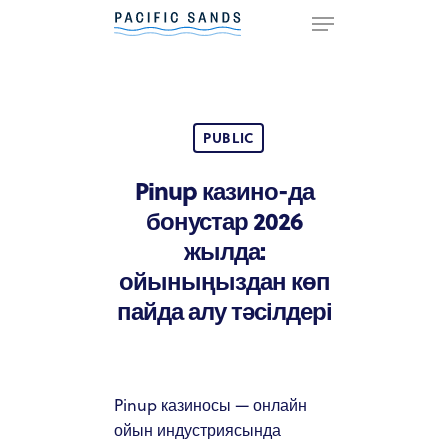
Hit enter to search or ESC to
close
PUBLIC
Pinup казино-да
бонустар 2026
жылда:
ойыныңыздан көп
пайда алу тәсілдері
Pinup казиносы — онлайн
ойын индустриясында