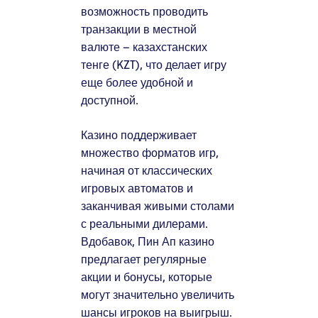
возможность проводить
транзакции в местной
валюте – казахстанских
тенге (KZT), что делает игру
еще более удобной и
доступной.
Казино поддерживает
множество форматов игр,
начиная от классических
игровых автоматов и
заканчивая живыми столами
с реальными дилерами.
Вдобавок, Пин Ап казино
предлагает регулярные
акции и бонусы, которые
могут значительно увеличить
шансы игроков на выигрыш.