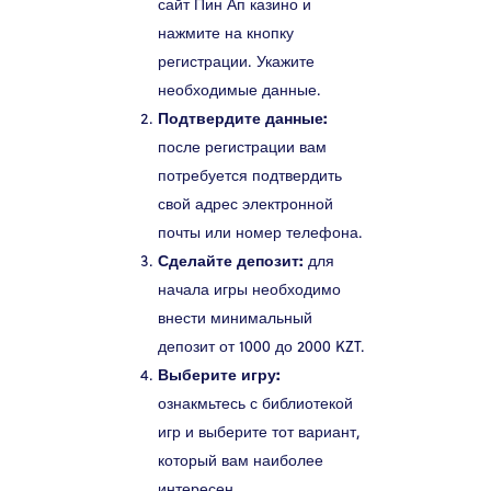
сайт Пин Ап казино и
нажмите на кнопку
регистрации. Укажите
необходимые данные.
Подтвердите данные:
после регистрации вам
потребуется подтвердить
свой адрес электронной
почты или номер телефона.
Сделайте депозит:
для
начала игры необходимо
внести минимальный
депозит от 1000 до 2000 KZT.
Выберите игру:
ознакмьтесь с библиотекой
игр и выберите тот вариант,
который вам наиболее
интересен.