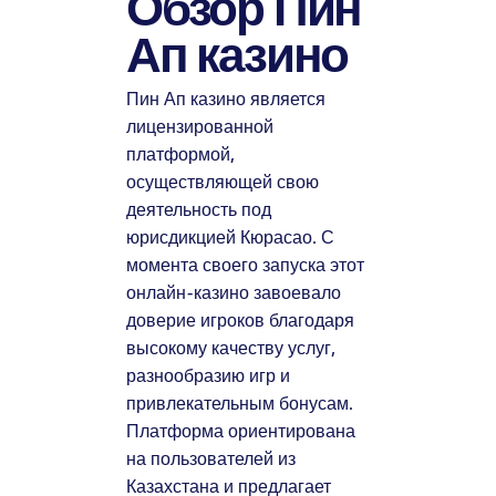
Обзор Пин
Ап казино
Пин Ап казино является
лицензированной
платформой,
осуществляющей свою
деятельность под
юрисдикцией Кюрасао. С
момента своего запуска этот
онлайн-казино завоевало
доверие игроков благодаря
высокому качеству услуг,
разнообразию игр и
привлекательным бонусам.
Платформа ориентирована
на пользователей из
Казахстана и предлагает