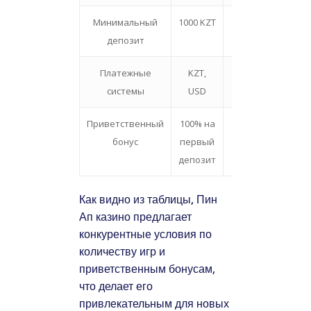
Минимальный
1000 KZT
2000 KZT
1500
INVEST NOW
депозит
PACIFIC SANDS RYANI
INVESTOR PORTAL
HOLDINGS
Платежные
KZT,
USD
K
системы
USD
Приветственный
100% на
50%
7
бонус
первый
депозит
Как видно из таблицы, Пин
Ап казино предлагает
конкурентные условия по
количеству игр и
приветственным бонусам,
что делает его
привлекательным для новых