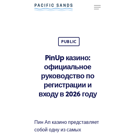
Hit enter to search or ESC to
close
PUBLIC
PinUp казино:
официальное
руководство по
регистрации и
входу в 2026 году
Пин Ап казино представляет
собой одну из самых